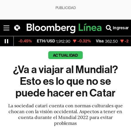
PUBLICIDAD
Ingresar
5%
ETH/USD
-0.32%
Visa
-2.15%
MercadoL
1,912.90
362.50
ACTUALIDAD
¿Va a viajar al Mundial?
Esto es lo que no se
puede hacer en Catar
La sociedad catarí cuenta con normas culturales que
chocan con la visión occidental. Aspectos a tener en
cuenta durante el Mundial 2022 para evitar
problemas