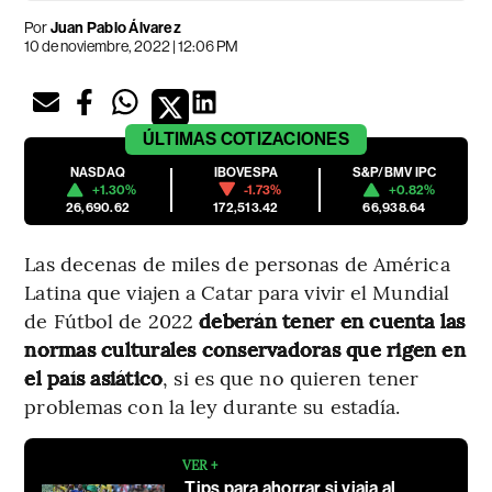
Por
Juan Pablo Álvarez
10 de noviembre, 2022 | 12:06 PM
ÚLTIMAS
COTIZACIONES
NASDAQ
IBOVESPA
S&P/BMV IPC
+1.30%
-1.73%
+0.82%
26,690.62
172,513.42
66,938.64
Las decenas de miles de personas de América
Latina que viajen a Catar para vivir el Mundial
de Fútbol de 2022
deberán tener en cuenta las
normas culturales conservadoras que rigen en
el país asiático
, si es que no quieren tener
problemas con la ley durante su estadía.
VER +
Tips para ahorrar si viaja al