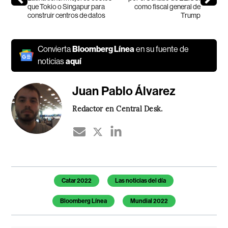
que Tokio o Singapur para
como fiscal general de
construir centros de datos
Trump
Convierta
Bloomberg Línea
en su fuente de
noticias
aquí
Juan Pablo Álvarez
Redactor en Central Desk.
Temas de este artículo
Catar 2022
Las noticias del día
Bloomberg Línea
Mundial 2022