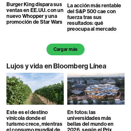
Burger King dispara sus
La acción más rentable
ventas en EE.UU. con un
del S&P 500 cae con
nuevo Whopper y una
fuerza tras sus
promoción de Star Wars
resultados: qué
preocupa al mercado
Cargar más
Lujos y vida en Bloomberg Línea
Este es el destino
En fotos: las
vinícola donde el
universidades más
turismo crece, mientras
bellas del mundo en
el consumo mundial de
2026, según el Prix