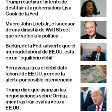
Trump reactiva el intento de
destituir a la gobernadora Lisa
Cook de la Fed
Muere John Loeb Jr., el sucesor
de una dinastía de Wall Street
que se volcó a la política
Barkin, de la Fed, advierte que el
mercado laboral de EE.UU. está
en un “equilibrio débil”
Yen avanza tras el débil dato
laboral de EE.UU. y crece la
alerta por posible intervención
Trump dice que avanzan las
negociaciones sobre Ormuz
mientras Irán evalúa veto a
EE.UU.