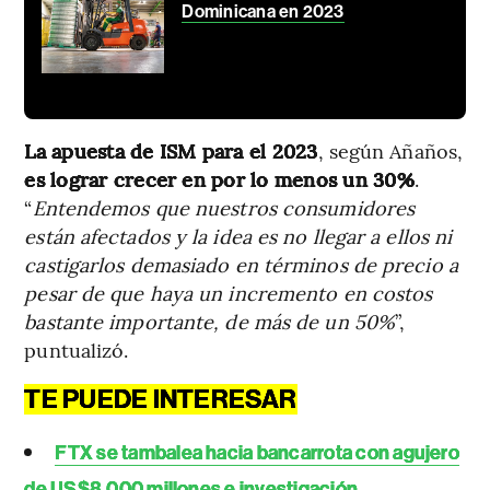
Dominicana en 2023
La apuesta de ISM para el 2023
, según Añaños,
es lograr crecer en por lo menos un 30%
.
“
Entendemos que nuestros consumidores
están afectados y la idea es no llegar a ellos ni
castigarlos demasiado en términos de precio a
pesar de que haya un incremento en costos
bastante importante, de más de un 50%
”,
puntualizó.
TE PUEDE INTERESAR
FTX se tambalea hacia bancarrota con agujero
de US$8.000 millones e investigación