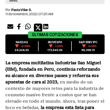
drinks'.
Por
Paola Villar S.
11 de noviembre, 2022 | 07:20 AM
ÚLTIMAS
COTIZACIONES
NASDAQ
IBOVESPA
S&P/BMV IPC
-0.06%
-1.23%
-0.19%
26,348.35
175,546.36
66,396.15
La empresa multilatina Industrias San Miguel
(ISM), fundada en Perú, continúa reforzando
su alcance en diversos países y refuerza sus
apuestas de cara al 2023,
en medio de un
contexto de mayores retos para la industria de
consumo masivo frente a costos que se han
elevado en todo el mundo. Ahora, tras poner el
foco en bebidas,
la empresa está lista para