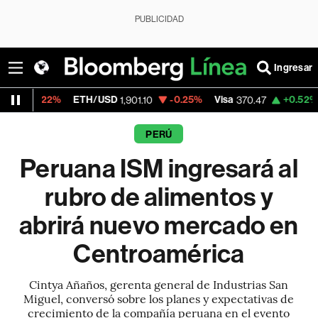
PUBLICIDAD
Ingresar
TH/USD
-0.25%
Visa
+0.52%
MercadoLibre
1,901.10
370.47
PERÚ
Peruana ISM ingresará al
rubro de alimentos y
abrirá nuevo mercado en
Centroamérica
Cintya Añaños, gerenta general de Industrias San
Miguel, conversó sobre los planes y expectativas de
crecimiento de la compañía peruana en el evento