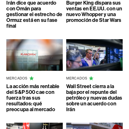
Irán dice que acuerdo
Burger King dispara sus
con Omán para
ventas en EE.UU. con un
gestionar el estrecho de
nuevo Whopper y una
Ormuz está en su fase
promoción de Star Wars
final
MERCADOS
MERCADOS
La acción más rentable
Wall Street cierra a la
del S&P 500 cae con
baja por el repunte del
fuerza tras sus
petróleo y nuevas dudas
resultados: qué
sobre un acuerdo con
preocupa al mercado
Irán