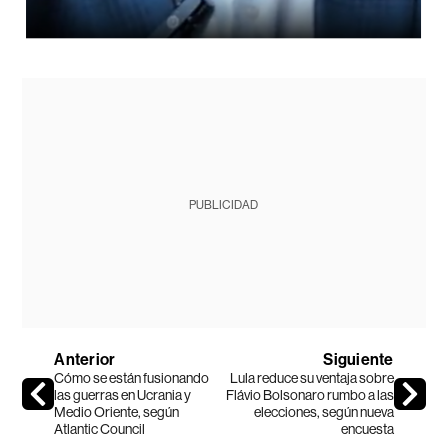
PUBLICIDAD
Anterior
Siguiente
Cómo se están fusionando
Lula reduce su ventaja sobre
las guerras en Ucrania y
Flávio Bolsonaro rumbo a las
Medio Oriente, según
elecciones, según nueva
Atlantic Council
encuesta