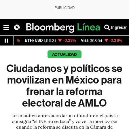
PUBLICIDAD
Ingresar
ETH/USD
-0.23%
Visa
-0.28%
MercadoLibr
1,911.31
368.54
ACTUALIDAD
Ciudadanos y políticos se
movilizan en México para
frenar la reforma
electoral de AMLO
Los manifestantes acordaron difundir en el país la
consigna “el INE no se toca” y volver a movilizarse
cuando la reforma se discuta en la Cámara de