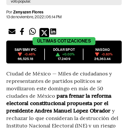
voto popular.
Por
Zenyazen Flores
13 de noviembre, 2022 | 06:14 PM
ÚLTIMAS
COTIZACIONES
S&P/BMV IPC
DÓLAR SPOT
NASDAQ
-0.46%
+0.03%
-0.83%
66,525.18
17.2409
26,363.44
Ciudad de México — Miles de ciudadanos y
representantes de partidos políticos se
movilizaron este domingo en más de 50
ciudades de México
para frenar la reforma
electoral constitucional propuesta por el
presidente Andrés Manuel López Obrador
y
rechazar lo que consideran la destrucción del
Instituto Nacional Electoral (INE) y un riesgo