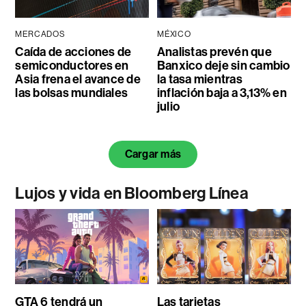
MERCADOS
MÉXICO
Caída de acciones de
Analistas prevén que
semiconductores en
Banxico deje sin cambio
Asia frena el avance de
la tasa mientras
las bolsas mundiales
inflación baja a 3,13% en
julio
Cargar más
Lujos y vida en Bloomberg Línea
GTA 6 tendrá un
Las tarjetas