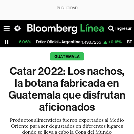
PUBLICIDAD
Ingresar
Dólar Oficial - Argentina
+0.16%
BTC/USD
1,498.7255
64,413.41
GUATEMALA
Catar 2022: Los nachos,
la botana fabricada en
Guatemala que disfrutan
aficionados
Productos alimenticios fueron exportados al Medio
Oriente para ser degustados en diferentes lugares
donde se lleva a cabo la Copa del Mundo