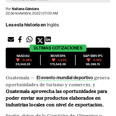
Por
Natiana Gándara
22 de noviembre, 2022 | 07:00 AM
Lea esta historia en
Inglés
ÚLTIMAS
COTIZACIONES
NASDAQ
IBOVESPA
S&P/BMV IPC
-0.06%
-1.23%
-0.19%
26,348.35
175,546.36
66,396.15
Guatemala —
genera
El evento mundial deportivo
oportunidades de turismo y comercio, y
Guatemala aprovecha las oportunidades para
poder enviar sus productos elaborados en
industrias locales con nivel de exportación.
Según, datos de la Comisión de Alimentos y