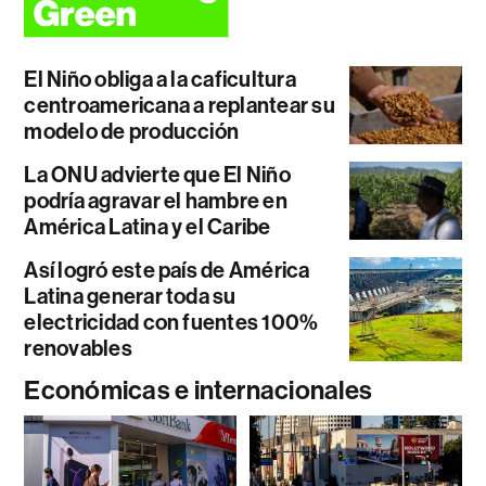
El Niño obliga a la caficultura
centroamericana a replantear su
modelo de producción
La ONU advierte que El Niño
podría agravar el hambre en
América Latina y el Caribe
Así logró este país de América
Latina generar toda su
electricidad con fuentes 100%
renovables
Económicas e internacionales