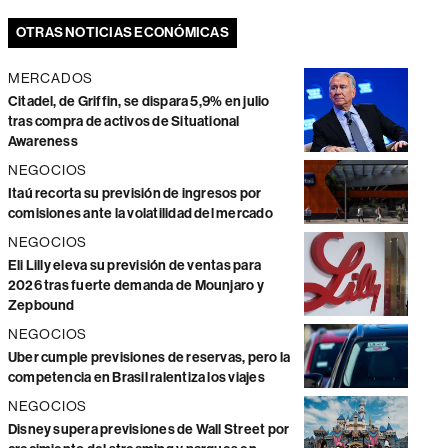
OTRAS NOTICIAS ECONÓMICAS
MERCADOS
Citadel, de Griffin, se dispara 5,9% en julio
tras compra de activos de Situational
Awareness
NEGOCIOS
Itaú recorta su previsión de ingresos por
comisiones ante la volatilidad del mercado
NEGOCIOS
Eli Lilly eleva su previsión de ventas para
2026 tras fuerte demanda de Mounjaro y
Zepbound
NEGOCIOS
Uber cumple previsiones de reservas, pero la
competencia en Brasil ralentiza los viajes
NEGOCIOS
Disney supera previsiones de Wall Street por