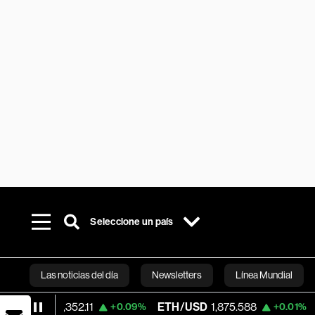
Seleccione un país
Las noticias del día
Newsletters
Línea Mundial
SD
64,352.11
ETH/USD
1,875.588
Visa
36
+0.09%
+0.01%
Bloomberg 