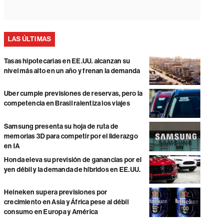
LAS ÚLTIMAS
Tasas hipotecarias en EE.UU. alcanzan su
nivel más alto en un año y frenan la demanda
Uber cumple previsiones de reservas, pero la
competencia en Brasil ralentiza los viajes
Samsung presenta su hoja de ruta de
memorias 3D para competir por el liderazgo
en IA
Honda eleva su previsión de ganancias por el
yen débil y la demanda de híbridos en EE.UU.
Heineken supera previsiones por
crecimiento en Asia y África pese al débil
consumo en Europa y América