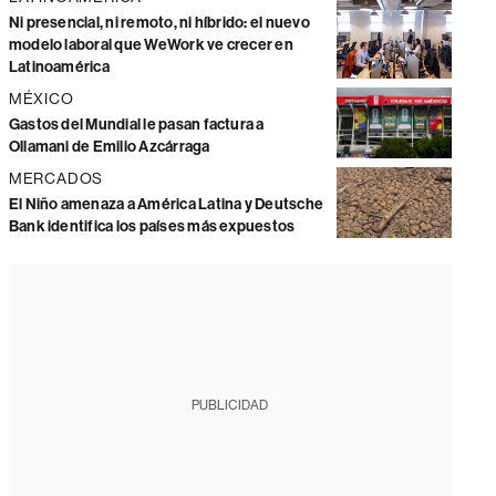
Ni presencial, ni remoto, ni híbrido: el nuevo
modelo laboral que WeWork ve crecer en
Latinoamérica
MÉXICO
Gastos del Mundial le pasan factura a
Ollamani de Emilio Azcárraga
MERCADOS
El Niño amenaza a América Latina y Deutsche
Bank identifica los países más expuestos
PUBLICIDAD