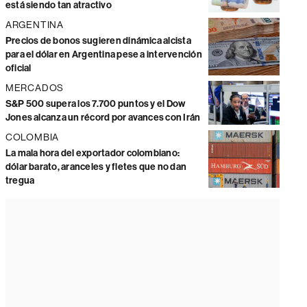
está siendo tan atractivo
ARGENTINA
Precios de bonos sugieren dinámica alcista
para el dólar en Argentina pese a intervención
oficial
MERCADOS
S&P 500 supera los 7.700 puntos y el Dow
Jones alcanza un récord por avances con Irán
COLOMBIA
La mala hora del exportador colombiano:
dólar barato, aranceles y fletes que no dan
tregua