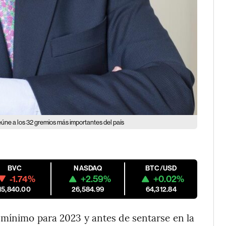
eúne a los 32 gremios más importantes del país
BVC
NASDAQ
BTC/USD
-1.74%
+2.59%
+0.02%
15,840.00
26,584.99
64,312.84
 mínimo para 2023 y antes de sentarse en la