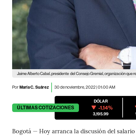
Jaime Alberto Cabal, presidente
del Consejo Gremial, organización que r
Por
María C. Suárez
30 de noviembre, 2022 | 01:00 AM
DÓLAR
-1.14%
ÚLTIMAS
COTIZACIONES
3,195.99
Bogotá — Hoy arranca la discusión del salario