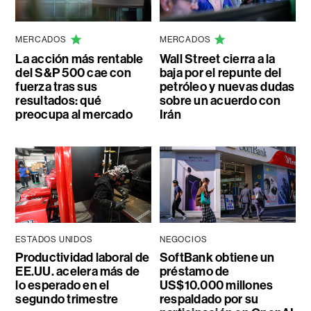
MERCADOS
MERCADOS
La acción más rentable
Wall Street cierra a la
del S&P 500 cae con
baja por el repunte del
fuerza tras sus
petróleo y nuevas dudas
resultados: qué
sobre un acuerdo con
preocupa al mercado
Irán
ESTADOS UNIDOS
NEGOCIOS
Productividad laboral de
SoftBank obtiene un
EE.UU. acelera más de
préstamo de
lo esperado en el
US$10.000 millones
segundo trimestre
respaldado por su