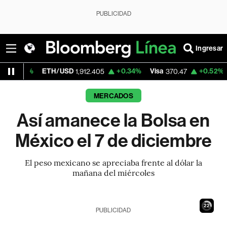
PUBLICIDAD
Ingresar
ETH/USD
+0.34%
Visa
+0.52%
MercadoLib
1,912.405
370.47
MERCADOS
Así amanece la Bolsa en
México el 7 de diciembre
El peso mexicano se apreciaba frente al dólar la
mañana del miércoles
21
PUBLICIDAD