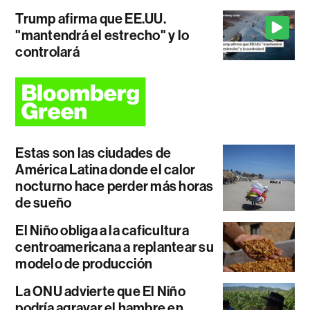
Trump afirma que EE.UU.
"mantendrá el estrecho" y lo
controlará
Estas son las ciudades de
América Latina donde el calor
nocturno hace perder más horas
de sueño
El Niño obliga a la caficultura
centroamericana a replantear su
modelo de producción
La ONU advierte que El Niño
podría agravar el hambre en