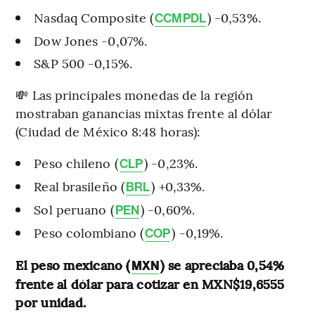
Nasdaq Composite (
) -0,53%.
CCMPDL
Dow Jones -0,07%.
S&P 500 -0,15%.
💸 Las principales monedas de la región
mostraban ganancias mixtas frente al dólar
(Ciudad de México 8:48 horas):
Peso chileno (
) -0,23%.
CLP
Real brasileño (
) +0,33%.
BRL
Sol peruano (
) -0,60%.
PEN
Peso colombiano (
) -0,19%.
COP
El peso mexicano (
) se apreciaba 0,54%
MXN
frente al dólar para cotizar en MXN$19,6555
por unidad.