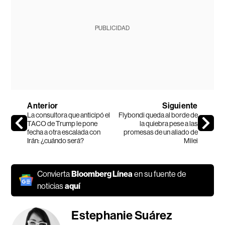
PUBLICIDAD
Anterior
Siguiente
La consultora que anticipó el
Flybondi queda al borde de
TACO de Trump le pone
la quiebra pese a las
fecha a otra escalada con
promesas de un aliado de
Irán: ¿cuándo será?
Milei
Convierta
Bloomberg Línea
en su fuente de
noticias
aquí
Estephanie Suárez