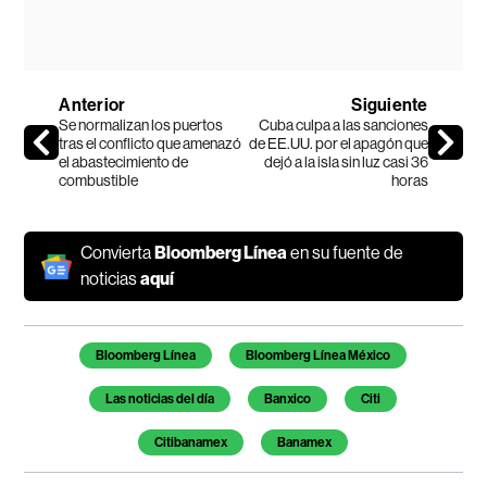
Anterior
Siguiente
Se normalizan los puertos
Cuba culpa a las sanciones
tras el conflicto que amenazó
de EE.UU. por el apagón que
el abastecimiento de
dejó a la isla sin luz casi 36
combustible
horas
Convierta
Bloomberg Línea
en su fuente de
noticias
aquí
Temas de este artículo
Bloomberg Línea
Bloomberg Línea México
Las noticias del día
Banxico
Citi
Citibanamex
Banamex