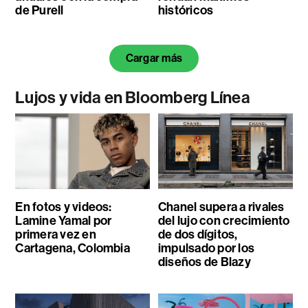
de Purell
históricos
Cargar más
Lujos y vida en Bloomberg Línea
En fotos y videos:
Chanel supera a rivales
Lamine Yamal por
del lujo con crecimiento
primera vez en
de dos dígitos,
Cartagena, Colombia
impulsado por los
diseños de Blazy