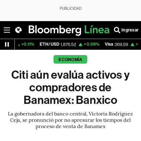
PUBLICIDAD
Ingresar
.11%
ETH/USD
+0.06%
Visa
+1.07%
Merca
1,876.52
369.59
ECONOMÍA
Citi aún evalúa activos y
compradores de
Banamex: Banxico
La gobernadora del banco central, Victoria Rodríguez
Ceja, se pronunció por no apresurar los tiempos del
proceso de venta de Banamex