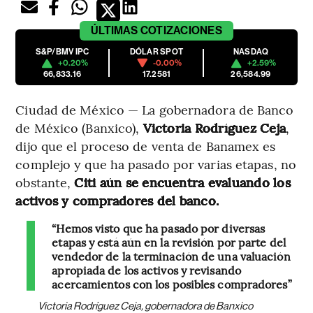
ÚLTIMAS
COTIZACIONES
S&P/BMV IPC
DÓLAR SPOT
NASDAQ
+0.20%
-0.00%
+2.59%
66,833.16
17.2581
26,584.99
Ciudad de México — La gobernadora de Banco
de México (Banxico),
Victoria Rodríguez Ceja
,
dijo que el proceso de venta de Banamex es
complejo y que ha pasado por varias etapas, no
obstante,
Citi aún se encuentra evaluando los
activos y compradores del banco.
“Hemos visto que ha pasado por diversas
etapas y está aún en la revisión por parte del
vendedor de la terminación de una valuación
apropiada de los activos y revisando
acercamientos con los posibles compradores”
Victoria Rodríguez Ceja, gobernadora de Banxico