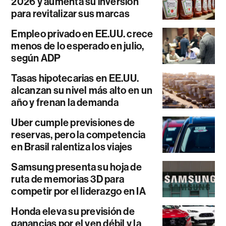
2026 y aumenta su inversión
para revitalizar sus marcas
Empleo privado en EE.UU. crece
menos de lo esperado en julio,
según ADP
Tasas hipotecarias en EE.UU.
alcanzan su nivel más alto en un
año y frenan la demanda
Uber cumple previsiones de
reservas, pero la competencia
en Brasil ralentiza los viajes
Samsung presenta su hoja de
ruta de memorias 3D para
competir por el liderazgo en IA
Honda eleva su previsión de
ganancias por el yen débil y la