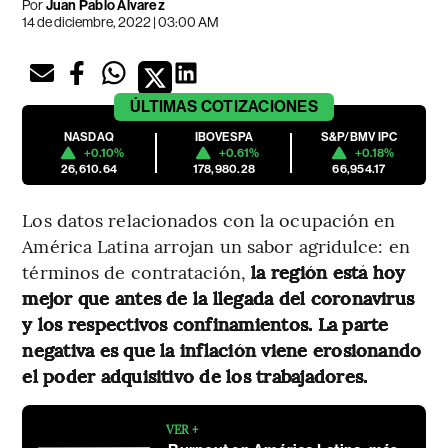
Por
Juan Pablo Álvarez
14 de diciembre, 2022 | 03:00 AM
ÚLTIMAS
COTIZACIONES
NASDAQ
IBOVESPA
S&P/BMV IPC
+0.10%
+0.61%
+0.18%
26,610.64
178,980.28
66,954.17
Los datos relacionados con la ocupación en
América Latina arrojan un sabor agridulce: en
términos de contratación,
la región está hoy
mejor que antes de la llegada del coronavirus
y los respectivos confinamientos. La parte
negativa es que la inflación viene erosionando
el poder adquisitivo de los trabajadores.
VER +