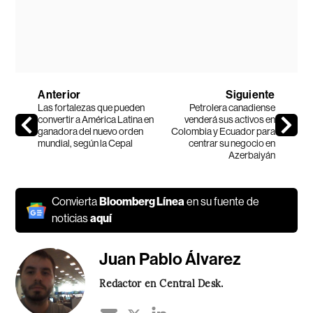
Anterior
Siguiente
Las fortalezas que pueden
Petrolera canadiense
convertir a América Latina en
venderá sus activos en
ganadora del nuevo orden
Colombia y Ecuador para
mundial, según la Cepal
centrar su negocio en
Azerbaiyán
Convierta
Bloomberg Línea
en su fuente de
noticias
aquí
Juan Pablo Álvarez
Redactor en Central Desk.