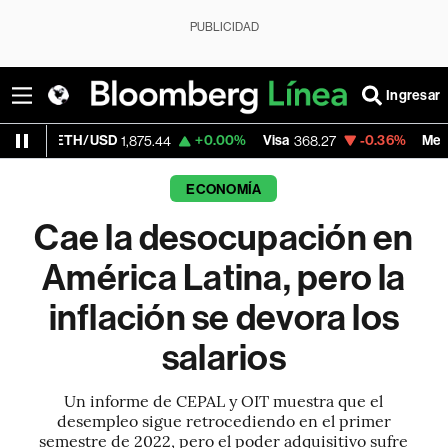
PUBLICIDAD
Ingresar
SD
+0.00%
Visa
-0.36%
MercadoLibre
1,875.44
368.27
1,931
ECONOMÍA
Cae la desocupación en
América Latina, pero la
inflación se devora los
salarios
Un informe de CEPAL y OIT muestra que el
desempleo sigue retrocediendo en el primer
semestre de 2022, pero el poder adquisitivo sufre