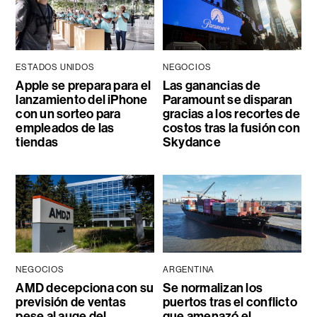
ESTADOS UNIDOS
NEGOCIOS
Apple se prepara para el
Las ganancias de
lanzamiento del iPhone
Paramount se disparan
con un sorteo para
gracias a los recortes de
empleados de las
costos tras la fusión con
tiendas
Skydance
NEGOCIOS
ARGENTINA
AMD decepciona con su
Se normalizan los
previsión de ventas
puertos tras el conflicto
pese al auge del
que amenazó el