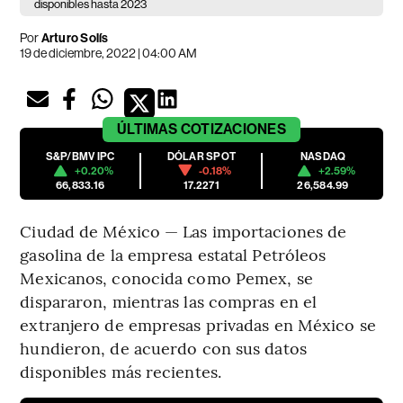
disponibles hasta 2023
Por
Arturo Solís
19 de diciembre, 2022 | 04:00 AM
ÚLTIMAS
COTIZACIONES
S&P/BMV IPC
DÓLAR SPOT
NASDAQ
+0.20%
-0.18%
+2.59%
66,833.16
17.2271
26,584.99
Ciudad de México — Las importaciones de
gasolina de la empresa estatal Petróleos
Mexicanos, conocida como Pemex, se
dispararon, mientras las compras en el
extranjero de empresas privadas en México se
hundieron, de acuerdo con sus datos
disponibles más recientes.