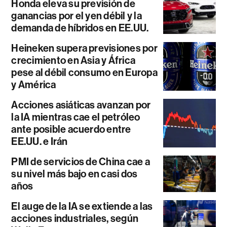
Honda eleva su previsión de
ganancias por el yen débil y la
demanda de híbridos en EE.UU.
Heineken supera previsiones por
crecimiento en Asia y África
pese al débil consumo en Europa
y América
Acciones asiáticas avanzan por
la IA mientras cae el petróleo
ante posible acuerdo entre
EE.UU. e Irán
PMI de servicios de China cae a
su nivel más bajo en casi dos
años
El auge de la IA se extiende a las
acciones industriales, según