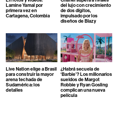
En fotos y videos:
Chanel supera a rivales
Lamine Yamal por
del lujo con crecimiento
primera vez en
de dos dígitos,
Cartagena, Colombia
impulsado por los
diseños de Blazy
Live Nation elige a Brasil
¿Habrá secuela de
para construir la mayor
‘Barbie’? Los millonarios
arena techada de
sueldos de Margot
Sudamérica: los
Robbie y Ryan Gosling
detalles
complican una nueva
película