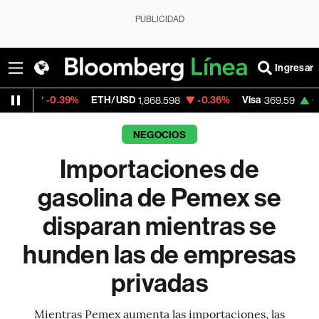
PUBLICIDAD
Ingresar
.39%
ETH/USD
-0.36%
Visa
+1.07%
Merc
1,868.598
369.59
NEGOCIOS
Importaciones de
gasolina de Pemex se
disparan mientras se
hunden las de empresas
privadas
Mientras Pemex aumenta las importaciones, las