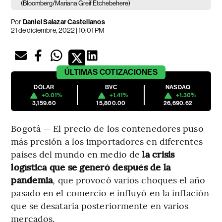
(Bloomberg/Mariana Greif Etchebehere)
Por
Daniel Salazar Castellanos
21 de diciembre, 2022 | 10:01 PM
ÚLTIMAS
COTIZACIONES
DÓLAR
BVC
NASDAQ
+0.01%
+1.41%
+1.30%
3,159.60
15,800.00
26,690.62
Bogotá — El precio de los contenedores puso
más presión a los importadores en diferentes
países del mundo en medio de
la crisis
logística que se generó después de la
pandemia
, que provocó varios choques el año
pasado en el comercio e influyó en la inflación
que se desataría posteriormente en varios
mercados.