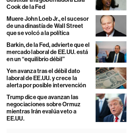
Cook de la Fed
Muere John Loeb Jr., el sucesor
de una dinastía de Wall Street
que se volcó a la política
Barkin, de la Fed, advierte que el
mercado laboral de EE.UU. está
en un “equilibrio débil”
Yen avanza tras el débil dato
laboral de EE.UU. y crece la
alerta por posible intervención
Trump dice que avanzan las
negociaciones sobre Ormuz
mientras Irán evalúa veto a
EE.UU.