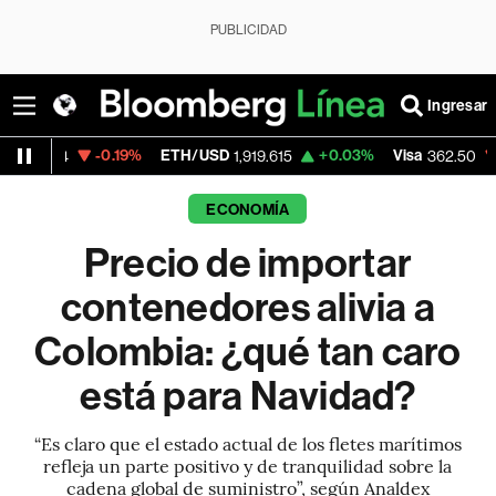
PUBLICIDAD
Ingresar
-0.19%
ETH/USD
+0.03%
Visa
-2.15%
Mer
1,919.615
362.50
ECONOMÍA
Precio de importar
contenedores alivia a
Colombia: ¿qué tan caro
está para Navidad?
“Es claro que el estado actual de los fletes marítimos
refleja un parte positivo y de tranquilidad sobre la
cadena global de suministro”, según Analdex