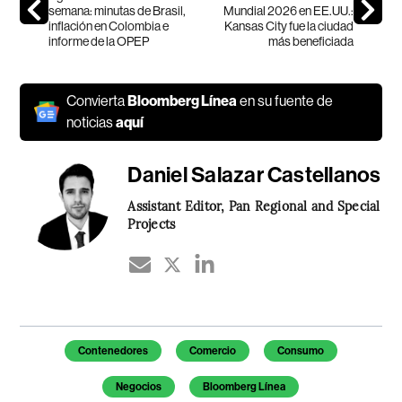
semana: minutas de Brasil,
Mundial 2026 en EE.UU.:
inflación en Colombia e
Kansas City fue la ciudad
informe de la OPEP
más beneficiada
Convierta
Bloomberg Línea
en su fuente de
noticias
aquí
Daniel Salazar Castellanos
Assistant Editor, Pan Regional and Special
Projects
Temas de este artículo
Contenedores
Comercio
Consumo
Negocios
Bloomberg Línea