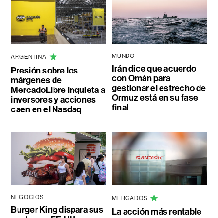
MUNDO
ARGENTINA
Irán dice que acuerdo
Presión sobre los
con Omán para
márgenes de
gestionar el estrecho de
MercadoLibre inquieta a
Ormuz está en su fase
inversores y acciones
final
caen en el Nasdaq
NEGOCIOS
MERCADOS
Burger King dispara sus
La acción más rentable