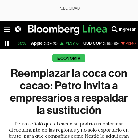
PUBLICIDAD
Ingresar
0%
Apple
+1.97%
USD COP
-1.14%
Tesla
309.25
3,195.99
327
ECONOMÍA
Reemplazar la coca con
cacao: Petro invita a
empresarios a respaldar
la sustitución
Petro señaló que el cacao se podría transformar
directamente en las regiones y no solo exportarlo en
bruto, para que compañías como Nestlé lo adquieran