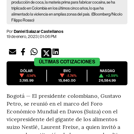
producción de coca, la materia prima para fabricar cocaína, se ha
triplicado en Colombia en los últimos cinco años, lo que ha
alimentado la violencia en amplias zonas del país.
(Bloomberg/Nicolo
Filippo Rosso)
Por
Daniel Salazar Castellanos
19 de enero, 2023 | 01:06 PM
ÚLTIMAS
COTIZACIONES
DÓLAR
BVC
NASDAQ
-1.14%
-1.74%
+2.59%
3,195.99
15,840.00
26,584.99
Bogotá — El presidente colombiano, Gustavo
Petro, se reunió en el marco del Foro
Económico Mundial en Davos (Suiza) con el
vicepresidente del gigante de los alimentos
suizo Nestlé, Laurent Freixe, a quien invitó a