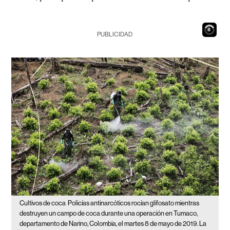
7
PUBLICIDAD
Cultivos de coca
Policías antinarcóticos rocían glifosato mientras
destruyen un campo de coca durante una operación en Tumaco,
departamento de Narino, Colombia, el martes 8 de mayo de 2019. La