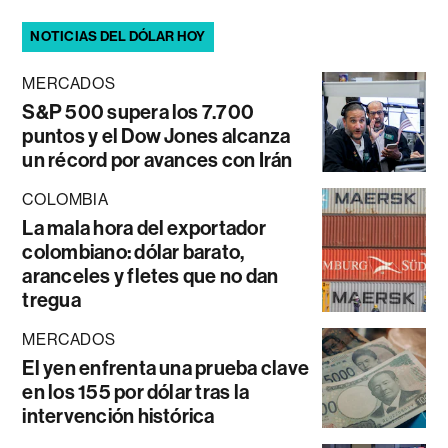
NOTICIAS DEL DÓLAR HOY
MERCADOS
S&P 500 supera los 7.700
puntos y el Dow Jones alcanza
un récord por avances con Irán
COLOMBIA
La mala hora del exportador
colombiano: dólar barato,
aranceles y fletes que no dan
tregua
MERCADOS
El yen enfrenta una prueba clave
en los 155 por dólar tras la
intervención histórica