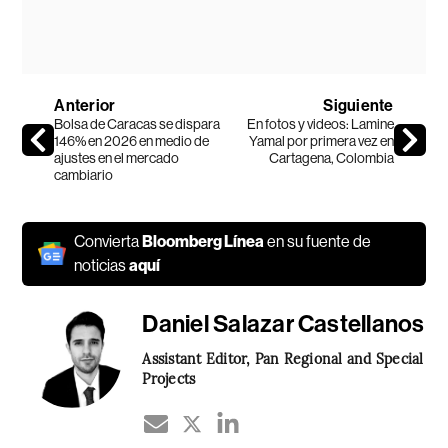
Anterior
Siguiente
Bolsa de Caracas se dispara
En fotos y videos: Lamine
146% en 2026 en medio de
Yamal por primera vez en
ajustes en el mercado
Cartagena, Colombia
cambiario
Convierta
Bloomberg Línea
en su fuente de
noticias
aquí
Daniel Salazar Castellanos
Assistant Editor, Pan Regional and Special
Projects