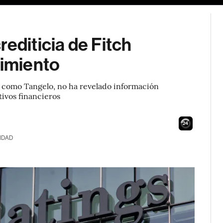
editicia de Fitch
limiento
da como Tangelo, no ha revelado información
tivos financieros
23
IDAD