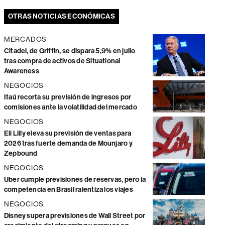
OTRAS NOTICIAS ECONÓMICAS
MERCADOS
Citadel, de Griffin, se dispara 5,9% en julio
tras compra de activos de Situational
Awareness
NEGOCIOS
Itaú recorta su previsión de ingresos por
comisiones ante la volatilidad del mercado
NEGOCIOS
Eli Lilly eleva su previsión de ventas para
2026 tras fuerte demanda de Mounjaro y
Zepbound
NEGOCIOS
Uber cumple previsiones de reservas, pero la
competencia en Brasil ralentiza los viajes
NEGOCIOS
Disney supera previsiones de Wall Street por