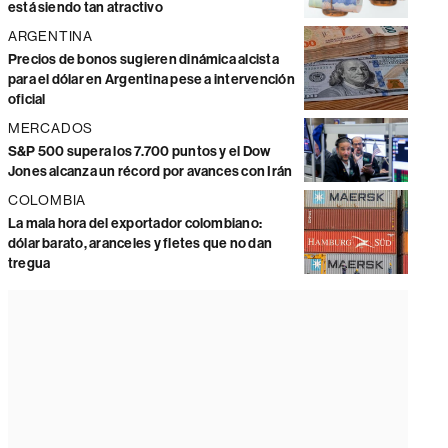
está siendo tan atractivo
ARGENTINA
Precios de bonos sugieren dinámica alcista
para el dólar en Argentina pese a intervención
oficial
MERCADOS
S&P 500 supera los 7.700 puntos y el Dow
Jones alcanza un récord por avances con Irán
COLOMBIA
La mala hora del exportador colombiano:
dólar barato, aranceles y fletes que no dan
tregua