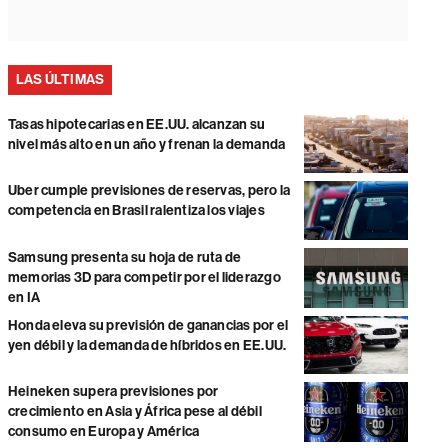
LAS ÚLTIMAS
Tasas hipotecarias en EE.UU. alcanzan su
nivel más alto en un año y frenan la demanda
Uber cumple previsiones de reservas, pero la
competencia en Brasil ralentiza los viajes
Samsung presenta su hoja de ruta de
memorias 3D para competir por el liderazgo
en IA
Honda eleva su previsión de ganancias por el
yen débil y la demanda de híbridos en EE.UU.
Heineken supera previsiones por
crecimiento en Asia y África pese al débil
consumo en Europa y América