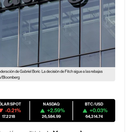
oderación de Gabriel Boric
La decisión de Fitch sigue a las rebajas
en/Bloomberg
ÓLAR SPOT
NASDAQ
BTC/USD
-0.21%
+2.59%
+0.03%
17.2218
26,584.99
64,314.74