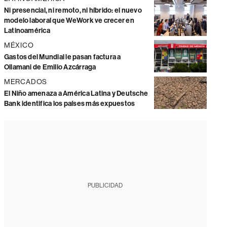
Ni presencial, ni remoto, ni híbrido: el nuevo
modelo laboral que WeWork ve crecer en
Latinoamérica
MÉXICO
Gastos del Mundial le pasan factura a
Ollamani de Emilio Azcárraga
MERCADOS
El Niño amenaza a América Latina y Deutsche
Bank identifica los países más expuestos
PUBLICIDAD