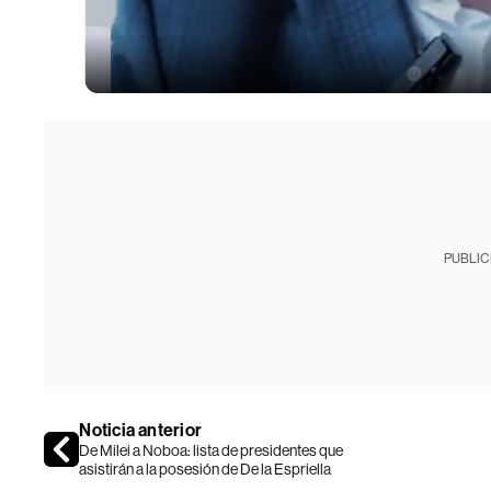
PUBLIC
Noticia anterior
De Milei a Noboa: lista de presidentes que
asistirán a la posesión de De la Espriella