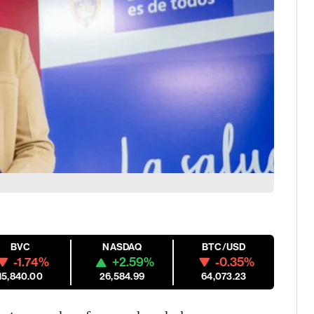
BVC
NASDAQ
BTC/USD
-1.74%
+2.59%
-0.35%
15,840.00
26,584.99
64,073.23