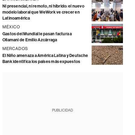
Ni presencial, ni remoto, ni híbrido: el nuevo
modelo laboral que WeWork ve crecer en
Latinoamérica
MÉXICO
Gastos del Mundial le pasan factura a
Ollamani de Emilio Azcárraga
MERCADOS
El Niño amenaza a América Latina y Deutsche
Bank identifica los países más expuestos
PUBLICIDAD