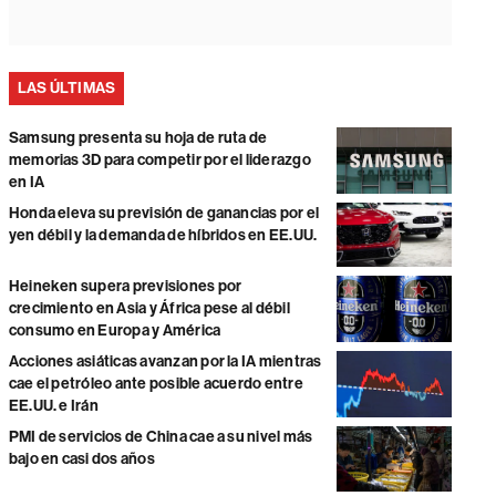
LAS ÚLTIMAS
Samsung presenta su hoja de ruta de
memorias 3D para competir por el liderazgo
en IA
Honda eleva su previsión de ganancias por el
yen débil y la demanda de híbridos en EE.UU.
Heineken supera previsiones por
crecimiento en Asia y África pese al débil
consumo en Europa y América
Acciones asiáticas avanzan por la IA mientras
cae el petróleo ante posible acuerdo entre
EE.UU. e Irán
PMI de servicios de China cae a su nivel más
bajo en casi dos años