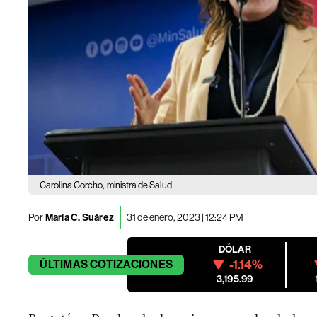
Carolina Corcho,
ministra de Salud
Por
María C. Suárez
31 de enero, 2023 | 12:24 PM
DÓLAR
-1.14%
ÚLTIMAS
COTIZACIONES
3,195.99