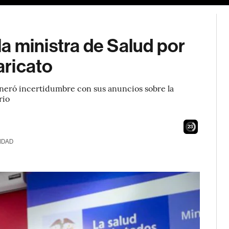
a ministra de Salud por
aricato
eró incertidumbre con sus anuncios sobre la
rio
21
IDAD