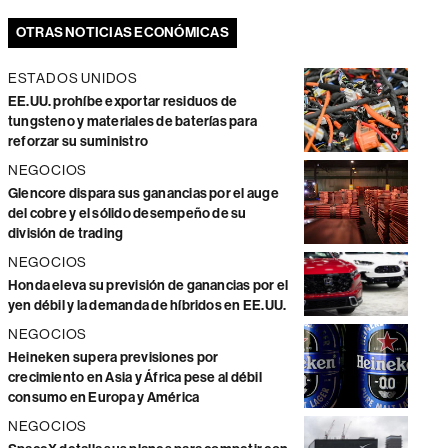
OTRAS NOTICIAS ECONÓMICAS
ESTADOS UNIDOS
EE.UU. prohíbe exportar residuos de
tungsteno y materiales de baterías para
reforzar su suministro
NEGOCIOS
Glencore dispara sus ganancias por el auge
del cobre y el sólido desempeño de su
división de trading
NEGOCIOS
Honda eleva su previsión de ganancias por el
yen débil y la demanda de híbridos en EE.UU.
NEGOCIOS
Heineken supera previsiones por
crecimiento en Asia y África pese al débil
consumo en Europa y América
NEGOCIOS