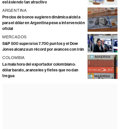
está siendo tan atractivo
ARGENTINA
Precios de bonos sugieren dinámica alcista
para el dólar en Argentina pese a intervención
oficial
MERCADOS
S&P 500 supera los 7.700 puntos y el Dow
Jones alcanza un récord por avances con Irán
COLOMBIA
La mala hora del exportador colombiano:
dólar barato, aranceles y fletes que no dan
tregua