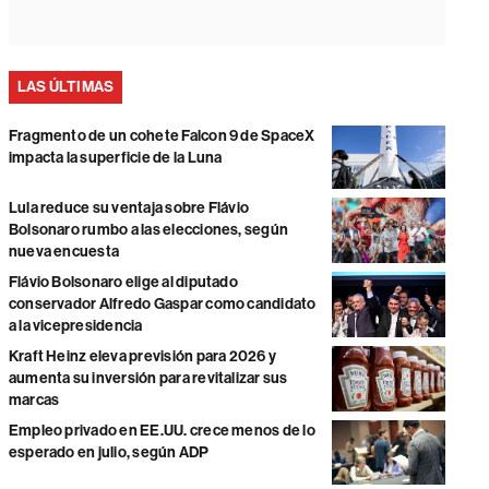
LAS ÚLTIMAS
Fragmento de un cohete Falcon 9 de SpaceX
impacta la superficie de la Luna
Lula reduce su ventaja sobre Flávio
Bolsonaro rumbo a las elecciones, según
nueva encuesta
Flávio Bolsonaro elige al diputado
conservador Alfredo Gaspar como candidato
a la vicepresidencia
Kraft Heinz eleva previsión para 2026 y
aumenta su inversión para revitalizar sus
marcas
Empleo privado en EE.UU. crece menos de lo
esperado en julio, según ADP