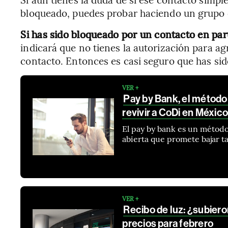
bloqueado, puedes probar haciendo un grupo
Si has sido bloqueado por un contacto en part
indicará que no tienes la autorización para a
contacto. Entonces es casi seguro que has si
VER +
Pay by Bank, el método
revivir a CoDi en Méxic
El pay by bank es un método
abierta que promete bajar t
VER +
Recibo de luz: ¿subiero
precios para febrero