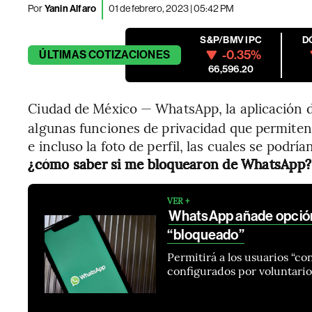
Por
Yanin Alfaro
01 de febrero, 2023 | 05:42 PM
S&P/BMV IPC
D
-0.35%
ÚLTIMAS
COTIZACIONES
66,596.20
Ciudad de México — WhatsApp, la aplicación 
algunas funciones de privacidad que permiten
e incluso la foto de perfil, las cuales se podr
¿cómo saber si me bloquearon de WhatsApp?
VER +
WhatsApp añade opción
“bloqueado”
Permitirá a los usuarios “c
configurados por voluntario