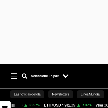
Seleccione un país
Las noticias del día
Newsletters
Línea Mundial
ETH/USD
1,912.39
Visa
368.59
+0.57%
+1.97%
-0.27%
Bloomberg 