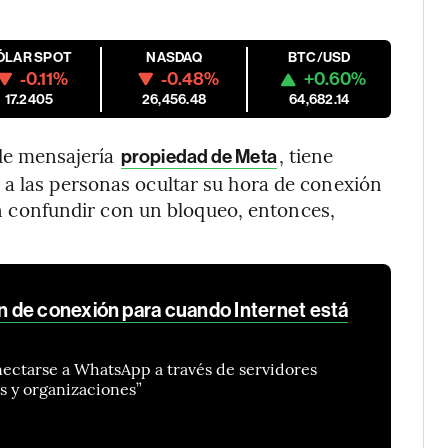
ÓLAR SPOT
NASDAQ
BTC/USD
-0.11%
-0.48%
+0.60%
17.2405
26,456.48
64,682.14
de mensajería
, tiene
propiedad de Meta
 a las personas ocultar su hora de conexión
ían confundir con un bloqueo, entonces,
 de conexión para cuando Internet está
onectarse a WhatsApp a través de servidores
s y organizaciones”