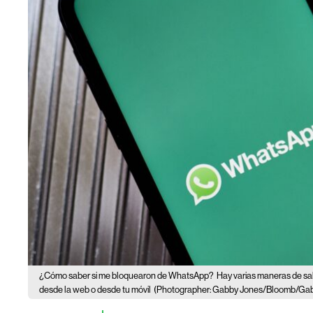
¿Cómo saber si me bloquearon de WhatsApp?
Hay varias maneras de s
desde la web o desde tu móvil
(Photographer: Gabby Jones/Bloomb/Gab