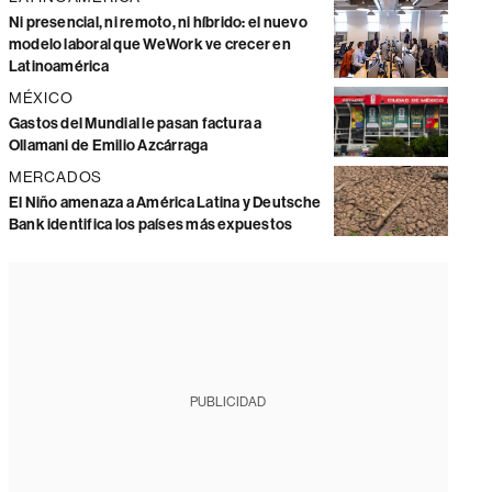
Ni presencial, ni remoto, ni híbrido: el nuevo
modelo laboral que WeWork ve crecer en
Latinoamérica
MÉXICO
Gastos del Mundial le pasan factura a
Ollamani de Emilio Azcárraga
MERCADOS
El Niño amenaza a América Latina y Deutsche
Bank identifica los países más expuestos
PUBLICIDAD