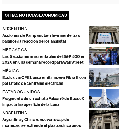
OTRAS NOTICIAS ECONÓMICAS
ARGENTINA
Acciones de Pampa suben levemente tras
balance: la reacción de los analistas
MERCADOS
Las 5 acciones más rentables del S&P 500 en
2026 en una semana récord para Wall Street
MÉXICO
Exclusiva: CFE busca emitir nueva Fibra E con
portafolio de centrales eléctricas
ESTADOS UNIDOS
Fragmento de un cohete Falcon 9 de SpaceX
impacta la superficie de la Luna
ARGENTINA
Argentina y China renuevan swap de
monedas: se extiende el plazo a cinco años