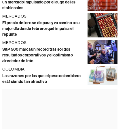
un mercado impulsado por el auge de las
stablecoins
MERCADOS
El precio del oro se dispara y va camino a su
mejor día desde febrero: qué impulsa el
repunte
MERCADOS
S&P 500 marca un récord tras sólidos
resultados corporativos y el optimismo
alrededor de Irán
COLOMBIA
Las razones por las que el peso colombiano
está siendo tan atractivo