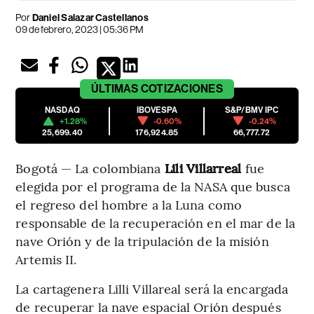
Por
Daniel Salazar Castellanos
09 de febrero, 2023 | 05:36 PM
ÚLTIMAS
COTIZACIONES
NASDAQ
IBOVESPA
S&P/BMV IPC
+1.28%
-0.60%
-0.24%
25,699.40
176,924.85
66,777.72
Bogotá — La colombiana
Lili Villarreal
fue
elegida por el programa de la NASA que busca
el regreso del hombre a la Luna como
responsable de la recuperación en el mar de la
nave Orión y de la tripulación de la misión
Artemis II.
La cartagenera Lilli Villareal será la encargada
de recuperar la nave espacial Orión después