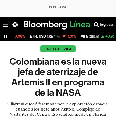
PUBLICIDAD
Ingresar
8%
ETH/USD
-1.31%
Visa
+0.92%
MercadoL
1,857.175
369.51
ESTILO DE VIDA
Colombiana es la nueva
jefa de aterrizaje de
Artemis II en programa
de la NASA
Villarreal quedó fascinada por la exploración espacial
cuando a los siete años visitó el Complejo de
Visitantes del Centro Espacial Kennedy en Florida