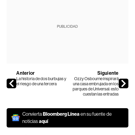
PUBLICIDAD
Anterior
Siguiente
La historia de dos burbujas y
Ozzy Osbourne inspirará
el riesgo de una tercera
una casa embrujada en los
parques de Universal: esto
cuestan las entradas
Convierta
Bloomberg Línea
en su fuente de
noticias
aquí