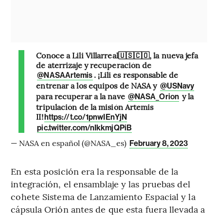
Conoce a Lili Villarreal🇺🇸🇨🇴, la nueva jefa
de aterrizaje y recuperación de
. ¡Lili es responsable de
@NASAArtemis
entrenar a los equipos de NASA y
@USNavy
para recuperar a la nave
y la
@NASA_Orion
tripulación de la misión Artemis
II!
https://t.co/1pnwIEnYjN
pic.twitter.com/nIkkmjQPiB
— NASA en español (@NASA_es)
February 8, 2023
En esta posición era la responsable de la
integración, el ensamblaje y las pruebas del
cohete Sistema de Lanzamiento Espacial y la
cápsula Orión antes de que esta fuera llevada a