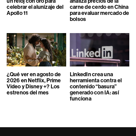
un reloj con oro para
analiza precios de la
celebrar el alunizaje del
carne de cerdo en China
Apollo 11
para evaluar mercado de
bolsos
¿Qué ver en agosto de
LinkedIn crea una
2026 en Netflix, Prime
herramienta contra el
Video y Disney +? Los
contenido “basura”
estrenos del mes
generado con IA: así
funciona