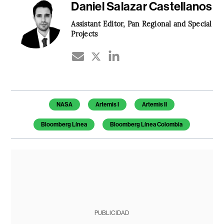
Daniel Salazar Castellanos
Assistant Editor, Pan Regional and Special
Projects
Temas de este artículo
NASA
Artemis I
Artemis II
Bloomberg Línea
Bloomberg Línea Colombia
PUBLICIDAD