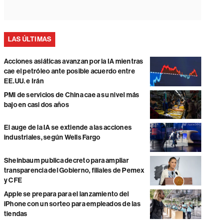
LAS ÚLTIMAS
Acciones asiáticas avanzan por la IA mientras
cae el petróleo ante posible acuerdo entre
EE.UU. e Irán
PMI de servicios de China cae a su nivel más
bajo en casi dos años
El auge de la IA se extiende a las acciones
industriales, según Wells Fargo
Sheinbaum publica decreto para ampliar
transparencia del Gobierno, filiales de Pemex
y CFE
Apple se prepara para el lanzamiento del
iPhone con un sorteo para empleados de las
tiendas