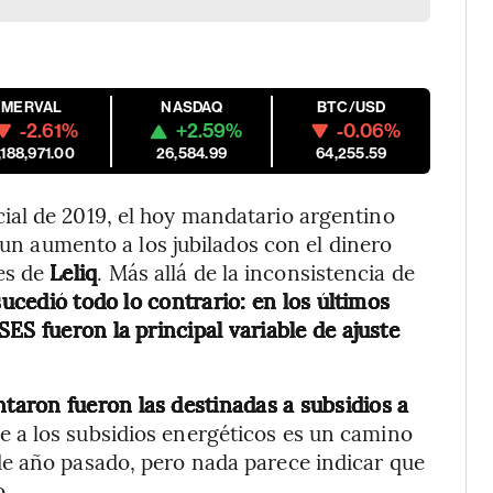
MERVAL
NASDAQ
BTC/USD
-2.61%
+2.59%
-0.06%
,188,971.00
26,584.99
64,255.59
al de 2019, el hoy mandatario argentino
un aumento a los jubilados con el dinero
es de
Leliq
. Más allá de la inconsistencia de
 sucedió todo lo contrario: en los últimos
ES fueron la principal variable de ajuste
taron fueron las destinadas a subsidios a
te a los subsidios energéticos es un camino
e año pasado, pero nada parece indicar que
o.