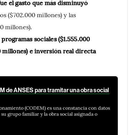
fue el gasto que más disminuyó
os ($702.000 millones) y las
0 millones).
programas sociales ($1.555.000
0 millones) e inversión real directa
 de ANSES para tramitar una obra social
namiento (CODEM) es una constancia con datos
, su grupo familiar y la obra social asignada o