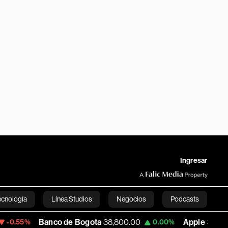
Ingresar
ecnología
Línea Studios
Negocios
Podcasts
Banco de Bogota
38,800.00
Apple
309.25
0.00%
+1.97%
English