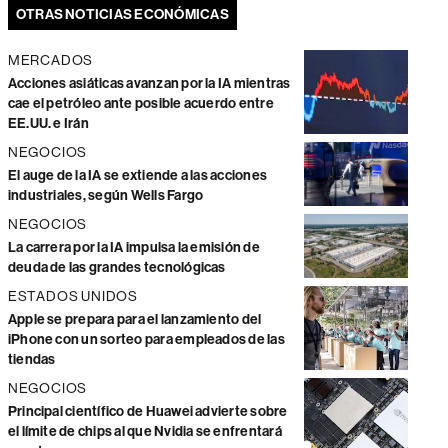
OTRAS NOTICIAS ECONÓMICAS
MERCADOS
Acciones asiáticas avanzan por la IA mientras
cae el petróleo ante posible acuerdo entre
EE.UU. e Irán
NEGOCIOS
El auge de la IA se extiende a las acciones
industriales, según Wells Fargo
NEGOCIOS
La carrera por la IA impulsa la emisión de
deuda de las grandes tecnológicas
ESTADOS UNIDOS
Apple se prepara para el lanzamiento del
iPhone con un sorteo para empleados de las
tiendas
NEGOCIOS
Principal científico de Huawei advierte sobre
el límite de chips al que Nvidia se enfrentará