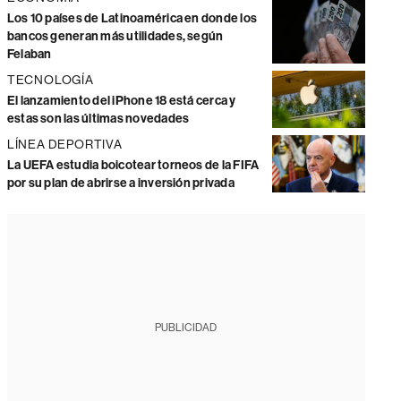
Los 10 países de Latinoamérica en donde los
bancos generan más utilidades, según
Felaban
TECNOLOGÍA
El lanzamiento del iPhone 18 está cerca y
estas son las últimas novedades
LÍNEA DEPORTIVA
La UEFA estudia boicotear torneos de la FIFA
por su plan de abrirse a inversión privada
PUBLICIDAD