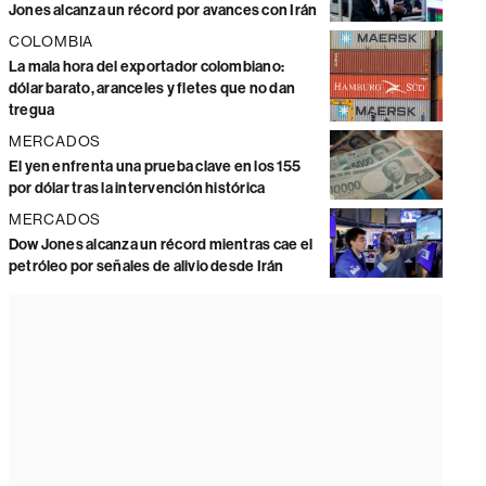
Jones alcanza un récord por avances con Irán
COLOMBIA
La mala hora del exportador colombiano:
dólar barato, aranceles y fletes que no dan
tregua
MERCADOS
El yen enfrenta una prueba clave en los 155
por dólar tras la intervención histórica
MERCADOS
Dow Jones alcanza un récord mientras cae el
petróleo por señales de alivio desde Irán