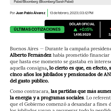
Pabst/Bloomberg
(Bloomberg/Sarah Pabst)
Por
Juan Pablo Álvarez
13 de febrero, 2023 | 03:12 PM
DÓLAR OFICIAL
+0.15%
ÚLTIMAS
COTIZACIONES
1,495.9529
3
Buenos Aires — Durante la campaña presidenci
Alberto Fernández
había prometido financiar 
que hasta ese momento se gastaba en interes
aquella consigna
, lo cierto es que, en efecto,
cinco años los jubilados y pensionados de ANS
del gasto público.
Como contracara,
las partidas que más aumen
la energía y a programas sociales
. Lo referen
que el Gobierno comenzó a desandar a fines d
los jubilados vayan a recuperar todo lo perdid