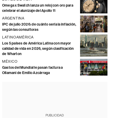
Omega x Swatch lanza un reloj con oro para
celebrar el alunizaje del Apollo 11
ARGENTINA
IPC de julio 2026: de cuánto sería la inflación,
según las consultoras
LATINOAMÉRICA
Los 5 países de América Latina con mayor
calidad de vida en 2026, según clasificación
de Wharton
MÉXICO
Gastos del Mundial le pasan factura a
Ollamani de Emilio Azcárraga
PUBLICIDAD