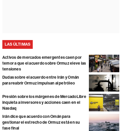
LAS ÚLTIMAS
Activos de mercados emergentes caen por
temor a que el acuerdo sobre Ormuz eleve las
tensiones
Dudas sobre el acuerdo entre Irán y Omán
para reabrir Ormuz impulsan al petróleo
Presión sobre los márgenes de MercadoLibre
inquieta a inversores y acciones caen en el
Nasdaq
Irán dice que acuerdo con Omán para
gestionar el estrecho de Ormuz está en su
fase final