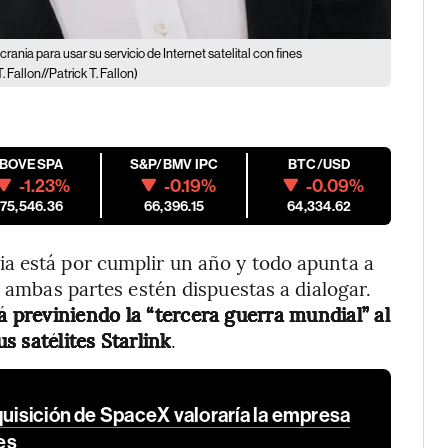
ania para usar su servicio de Internet satelital con fines
. Fallon//Patrick T. Fallon)
IBOVESPA
S&P/BMV IPC
BTC/USD
-1.23%
-0.19%
-0.09%
175,546.36
66,396.15
64,334.62
a está por cumplir un año y todo apunta a
e ambas partes estén dispuestas a dialogar.
á previniendo la “tercera guerra mundial” al
us satélites Starlink
.
quisición de SpaceX valoraría la empresa
es