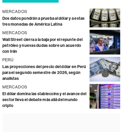
MERCADOS
Dos datos pondrán a prueba al dólar y a estas
tres monedas de América Latina
MERCADOS
Wall Street cierra a la baja por el repunte del
petróleo y nuevas dudas sobre un acuerdo
con Irán
PERÚ
Las proyecciones del precio del dólar en Perú
para el segundo semestre de 2026, según
analistas
MERCADOS
El dólar domina las stablecoins y el avance del
sector lleva el debate más allá del mundo
cripto