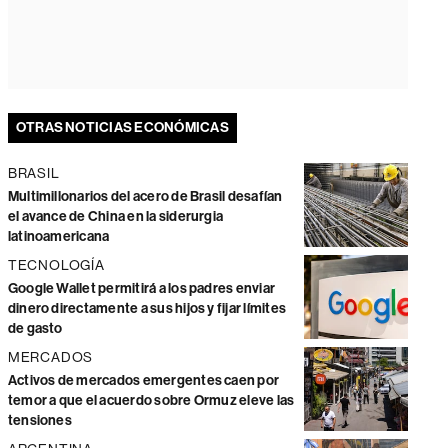
OTRAS NOTICIAS ECONÓMICAS
BRASIL
Multimillonarios del acero de Brasil desafían
el avance de China en la siderurgia
latinoamericana
TECNOLOGÍA
Google Wallet permitirá a los padres enviar
dinero directamente a sus hijos y fijar límites
de gasto
MERCADOS
Activos de mercados emergentes caen por
temor a que el acuerdo sobre Ormuz eleve las
tensiones