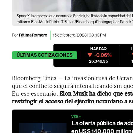
SpaceX, la empresa que desarrolla Starlink, ha limitado la capacidad de Ucr
militares
Elon Musk: Patrick T. Fallon/Bloomberg
(Photographer: Patrick T
Por
Fátima Romero
15 de febrero, 2023 | 03:43 PM
NASDAQ
-0.06%
ÚLTIMAS
COTIZACIONES
26,348.35
Bloomberg Línea — La invasión rusa de Ucrani
que el conflicto seguirá intensificando sin qu
En ese escenario,
Elon Musk ha dicho
que est
restringir el acceso del ejército ucraniano a s
VER +
La oferta pública de ad
en US$ 140.000 millon