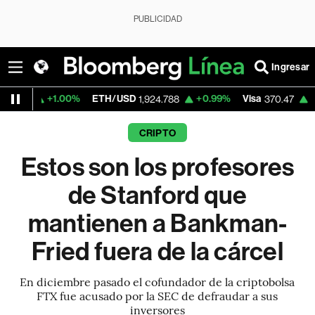
PUBLICIDAD
Ingresar
+1.00%
ETH/USD
+0.99%
Visa
+0.52%
Me
1,924.788
370.47
CRIPTO
Estos son los profesores
de Stanford que
mantienen a Bankman-
Fried fuera de la cárcel
En diciembre pasado el cofundador de la criptobolsa
FTX fue acusado por la SEC de defraudar a sus
inversores