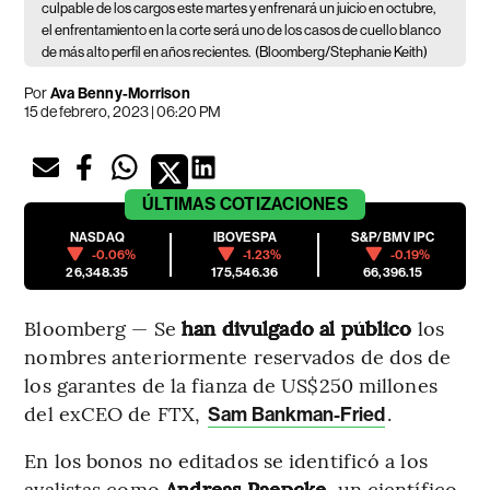
culpable de los cargos este martes y enfrenará un juicio en octubre,
el enfrentamiento en la corte será uno de los casos de cuello blanco
de más alto perfil en años recientes.
(Bloomberg/Stephanie Keith)
Por
Ava Benny-Morrison
15 de febrero, 2023 | 06:20 PM
ÚLTIMAS
COTIZACIONES
NASDAQ
IBOVESPA
S&P/BMV IPC
-0.06%
-1.23%
-0.19%
26,348.35
175,546.36
66,396.15
Bloomberg — Se
han divulgado al público
los
nombres anteriormente reservados de dos de
los garantes de la fianza de US$250 millones
del exCEO de FTX,
.
Sam Bankman-Fried
En los bonos no editados se identificó a los
avalistas como
Andreas Paepcke
, un científico