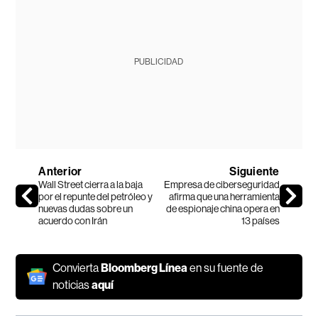
PUBLICIDAD
Anterior
Siguiente
Wall Street cierra a la baja
Empresa de ciberseguridad
por el repunte del petróleo y
afirma que una herramienta
nuevas dudas sobre un
de espionaje china opera en
acuerdo con Irán
13 países
Convierta
Bloomberg Línea
en su fuente de
noticias
aquí