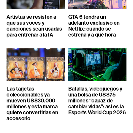
Artistas se resisten a
GTA 6 tendrá un
que sus voces y
adelanto exclusivo en
canciones sean usadas
Netflix: cuándo se
para entrenar a la IA
estrena y a qué hora
Las tarjetas
Batallas, videojuegos y
coleccionables ya
una bolsa de US$75
mueven US$30.000
millones “capaz de
millones y esta marca
cambiar vidas”: así es la
quiere convertirlas en
Esports World Cup 2026
accesorio