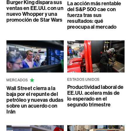
Burger King dispara sus
La acción más rentable
ventas en EE.UU. con un
del S&P 500 cae con
nuevo Whopper y una
fuerza tras sus
promoción de Star Wars
resultados: qué
preocupa al mercado
ESTADOS UNIDOS
MERCADOS
Productividad laboral de
Wall Street cierra a la
EE.UU. acelera más de
baja por el repunte del
lo esperado en el
petróleo y nuevas dudas
segundo trimestre
sobre un acuerdo con
Irán