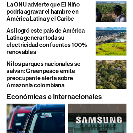
La ONU advierte que El Niño
podría agravar el hambre en
América Latina y el Caribe
Así logró este país de América
Latina generar toda su
electricidad con fuentes 100%
renovables
Ni los parques nacionales se
salvan: Greenpeace emite
preocupante alerta sobre
Amazonía colombiana
Económicas e internacionales