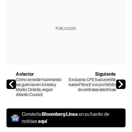
PUBLICIDAD
Anterior
Siguiente
Cómo se están fusionando
Exclusiva: CFE busca emitir
las guerras en Ucrania y
nueva Fibra E con portafolio
Medio Oriente, según
de centrales eléctricas
Atlantic Council
Convierta
Bloomberg Línea
en su fuente de
noticias
aquí