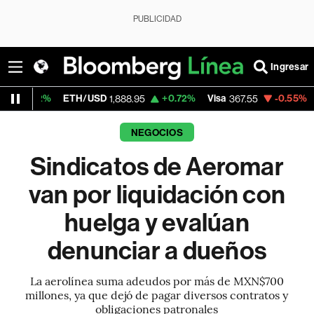
PUBLICIDAD
Ingresar
ETH/USD
+0.72%
Visa
-0.55%
MercadoLibr
1,888.95
367.55
NEGOCIOS
Sindicatos de Aeromar
van por liquidación con
huelga y evalúan
denunciar a dueños
La aerolínea suma adeudos por más de MXN$700
millones, ya que dejó de pagar diversos contratos y
obligaciones patronales