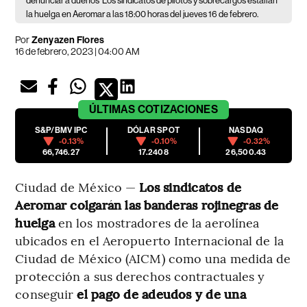
denunciar a dueños
Los sindicatos de pilotos y sobrecargos estallan
la huelga en Aeromar a las 18:00 horas del jueves 16 de febrero.
Por
Zenyazen Flores
16 de febrero, 2023 | 04:00 AM
ÚLTIMAS
COTIZACIONES
S&P/BMV IPC
DÓLAR SPOT
NASDAQ
-0.13%
-0.10%
-0.32%
66,746.27
17.2408
26,500.43
Ciudad de México —
Los sindicatos de
Aeromar colgarán las banderas rojinegras de
huelga
en los mostradores de la aerolínea
ubicados en el Aeropuerto Internacional de la
Ciudad de México (AICM) como una medida de
protección a sus derechos contractuales y
conseguir
el pago de adeudos y de una