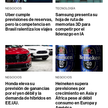
NEGOCIOS
TECNOLOGÍA
Uber cumple
Samsung presenta su
previsiones de reservas,
hoja de ruta de
pero la competencia en
memorias 3D para
Brasil ralentiza los viajes
competir por el
liderazgo en IA
NEGOCIOS
NEGOCIOS
Honda eleva su
Heineken supera
previsión de ganancias
previsiones por
por el yen débil y la
crecimiento en Asia y
demanda de híbridos en
África pese al débil
EE.UU.
consumo en Europa y
América