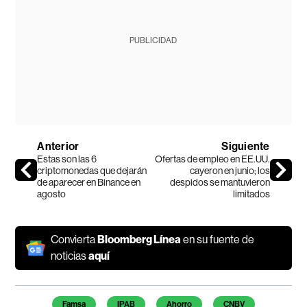
PUBLICIDAD
Anterior
Siguiente
Estas son las 6
Ofertas de empleo en EE.UU.
criptomonedas que dejarán
cayeron en junio; los
de aparecer en Binance en
despidos se mantuvieron
agosto
limitados
Convierta
Bloomberg Línea
en su fuente de
noticias
aquí
Temas de este artículo
Famsa
IPAB
Ahorro
CNBV