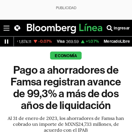
PUBLICIDAD
Ingresar
-0.07%
Visa
+1.07%
MercadoLibre
-
4.11
369.59
1,890.05
ECONOMÍA
Pago a ahorradores de
Famsa registran avance
de 99,3% a más de dos
años de liquidación
Al 31 de enero de 2023, los ahorradores de Famsa han
cobrado un importe de MXN$24,733 millones, de
acuerdo con el IPAB