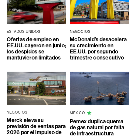
ESTADOS UNIDOS
NEGOCIOS
Ofertas de empleo en
McDonald’s desacelera
EE.UU. cayeron en junio;
su crecimiento en
los despidos se
EE.UU. por segundo
mantuvieron limitados
trimestre consecutivo
NEGOCIOS
MÉXICO
Merck eleva su
Pemex duplica quema
previsión de ventas para
de gas natural por falta
2026 por el impulso de
de infraestructura