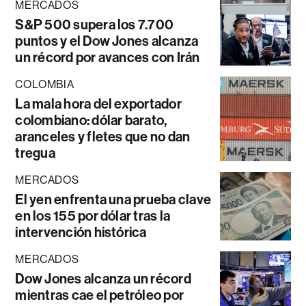
MERCADOS
S&P 500 supera los 7.700
puntos y el Dow Jones alcanza
un récord por avances con Irán
COLOMBIA
La mala hora del exportador
colombiano: dólar barato,
aranceles y fletes que no dan
tregua
MERCADOS
El yen enfrenta una prueba clave
en los 155 por dólar tras la
intervención histórica
MERCADOS
Dow Jones alcanza un récord
mientras cae el petróleo por