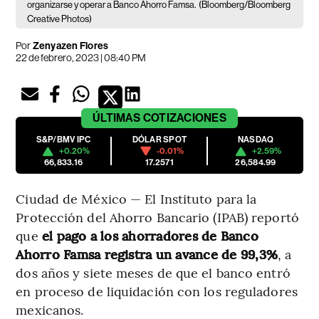
organizarse y operar a Banco Ahorro Famsa.
(Bloomberg/Bloomberg
Creative Photos)
Por
Zenyazen Flores
22 de febrero, 2023 | 08:40 PM
ÚLTIMAS
COTIZACIONES
S&P/BMV IPC
DÓLAR SPOT
NASDAQ
+0.20%
-0.01%
+2.59%
66,833.16
17.2571
26,584.99
Ciudad de México — El Instituto para la
Protección del Ahorro Bancario (IPAB) reportó
que
el pago a los ahorradores de Banco
Ahorro Famsa registra un avance de 99,3%
, a
dos años y siete meses de que el banco entró
en proceso de liquidación con los reguladores
mexicanos.