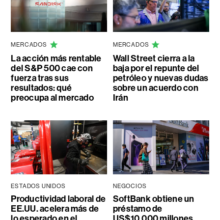
MERCADOS
MERCADOS
La acción más rentable
Wall Street cierra a la
del S&P 500 cae con
baja por el repunte del
fuerza tras sus
petróleo y nuevas dudas
resultados: qué
sobre un acuerdo con
preocupa al mercado
Irán
ESTADOS UNIDOS
NEGOCIOS
Productividad laboral de
SoftBank obtiene un
EE.UU. acelera más de
préstamo de
lo esperado en el
US$10.000 millones