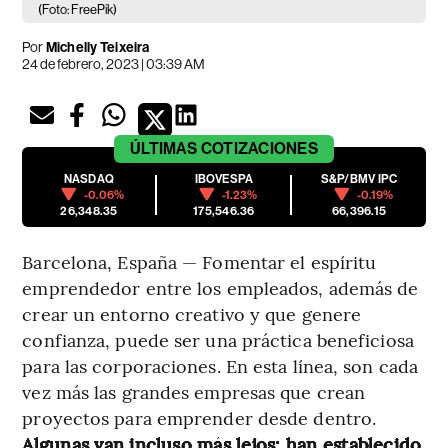
(Foto: FreePik)
Por
Michelly Teixeira
24 de febrero, 2023 | 03:39 AM
ÚLTIMAS
COTIZACIONES
NASDAQ
IBOVESPA
S&P/BMV IPC
-0.06%
-1.23%
-0.19%
26,348.35
175,546.36
66,396.15
Barcelona, España — Fomentar el espíritu
emprendedor entre los empleados, además de
crear un entorno creativo y que genere
confianza, puede ser una práctica beneficiosa
para las corporaciones. En esta línea, son cada
vez más las grandes empresas que crean
proyectos para emprender desde dentro.
Algunas van incluso más lejos: han establecido