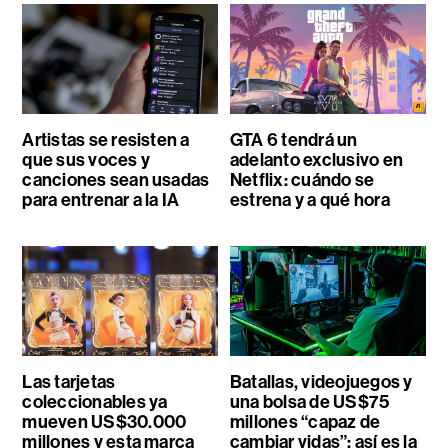
Artistas se resisten a
GTA 6 tendrá un
que sus voces y
adelanto exclusivo en
canciones sean usadas
Netflix: cuándo se
para entrenar a la IA
estrena y a qué hora
Las tarjetas
Batallas, videojuegos y
coleccionables ya
una bolsa de US$75
mueven US$30.000
millones “capaz de
millones y esta marca
cambiar vidas”: así es la