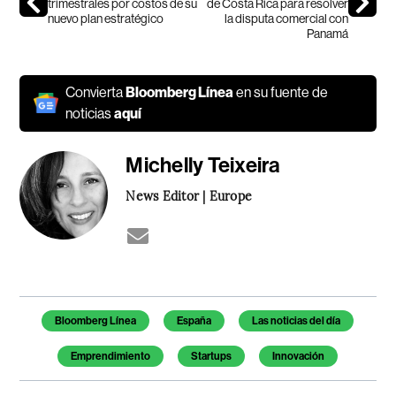
trimestrales por costos de su
de Costa Rica para resolver
nuevo plan estratégico
la disputa comercial con
Panamá
Convierta
Bloomberg Línea
en su fuente de
noticias
aquí
Michelly Teixeira
News Editor | Europe
Temas de este artículo
Bloomberg Línea
España
Las noticias del día
Emprendimiento
Startups
Innovación