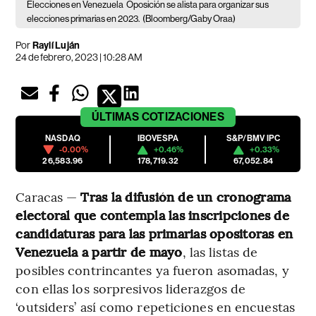
Elecciones en Venezuela
Oposición se alista para organizar sus
elecciones primarias en 2023.
(Bloomberg/Gaby Oraa)
Por
Raylí Luján
24 de febrero, 2023 | 10:28 AM
ÚLTIMAS
COTIZACIONES
NASDAQ
IBOVESPA
S&P/BMV IPC
-0.00%
+0.46%
+0.33%
26,583.96
178,719.32
67,052.84
Caracas —
Tras la difusión de un cronograma
electoral que contempla las inscripciones de
candidaturas para las primarias opositoras en
Venezuela a partir de mayo
, las listas de
posibles contrincantes ya fueron asomadas, y
con ellas los sorpresivos liderazgos de
‘outsiders’ así como repeticiones en encuestas