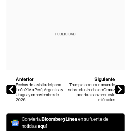
PUBLICIDAD
Anterior
Siguiente
Fechas de la visita del papa
Trump dice que un acuerdo
León XIV a Perú, Argentina y
sobre el estrecho de Ormuz
Uruguay en noviembre de
podría alcanzarse este
2026
miércoles
Convierta
Bloomberg Línea
en su fuente de
noticias
aquí