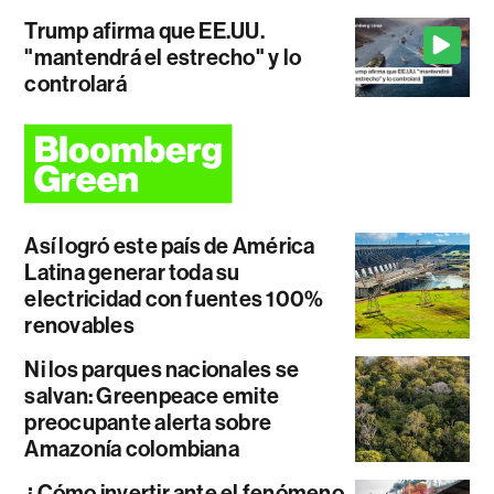
Trump afirma que EE.UU.
"mantendrá el estrecho" y lo
controlará
Así logró este país de América
Latina generar toda su
electricidad con fuentes 100%
renovables
Ni los parques nacionales se
salvan: Greenpeace emite
preocupante alerta sobre
Amazonía colombiana
¿Cómo invertir ante el fenómeno