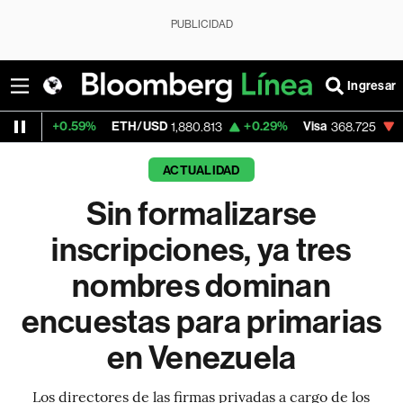
PUBLICIDAD
Ingresar
9%
ETH/USD
+0.29%
Visa
-0.23%
Merc
1,880.813
368.725
ACTUALIDAD
Sin formalizarse
inscripciones, ya tres
nombres dominan
encuestas para primarias
en Venezuela
Los directores de las firmas privadas a cargo de los