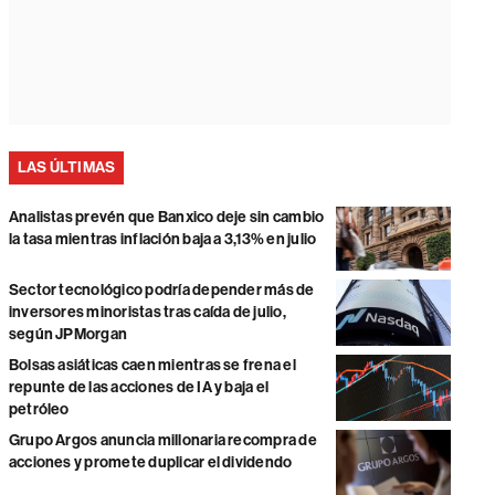
LAS ÚLTIMAS
Analistas prevén que Banxico deje sin cambio
la tasa mientras inflación baja a 3,13% en julio
Sector tecnológico podría depender más de
inversores minoristas tras caída de julio,
según JPMorgan
Bolsas asiáticas caen mientras se frena el
repunte de las acciones de IA y baja el
petróleo
Grupo Argos anuncia millonaria recompra de
acciones y promete duplicar el dividendo