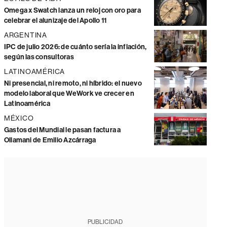
Omega x Swatch lanza un reloj con oro para
celebrar el alunizaje del Apollo 11
ARGENTINA
IPC de julio 2026: de cuánto sería la inflación,
según las consultoras
LATINOAMÉRICA
Ni presencial, ni remoto, ni híbrido: el nuevo
modelo laboral que WeWork ve crecer en
Latinoamérica
MÉXICO
Gastos del Mundial le pasan factura a
Ollamani de Emilio Azcárraga
PUBLICIDAD