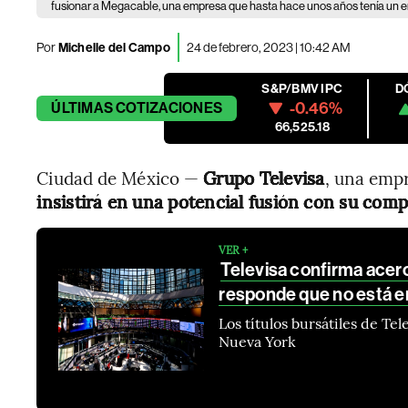
fusionar a Megacable, una empresa que hasta hace unos años tenía un e
Por
Michelle del Campo
24 de febrero, 2023 | 10:42 AM
S&P/BMV IPC
D
-0.46%
ÚLTIMAS
COTIZACIONES
66,525.18
Ciudad de México —
Grupo Televisa
, una emp
insistirá en una potencial fusión con su com
VER +
Televisa confirma acer
responde que no está e
Los títulos bursátiles de Te
Nueva York