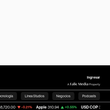
Ingresar
ecnología
Línea Studios
Negocios
Podcasts
Apple
310.94
USD COP
3,175.95
-0.21%
+0.55%
-0.63
English