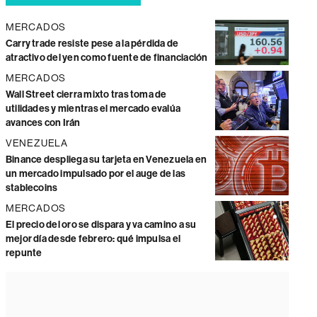
MERCADOS
Carry trade resiste pese a la pérdida de
atractivo del yen como fuente de financiación
MERCADOS
Wall Street cierra mixto tras toma de
utilidades y mientras el mercado evalúa
avances con Irán
VENEZUELA
Binance despliega su tarjeta en Venezuela en
un mercado impulsado por el auge de las
stablecoins
MERCADOS
El precio del oro se dispara y va camino a su
mejor día desde febrero: qué impulsa el
repunte