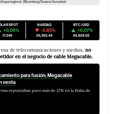
nfoque regional.
(Bloomberg/Susana Gonzalez)
ÓLAR SPOT
NASDAQ
BTC/USD
+0.06%
-0.83%
+0.07%
17.246
26,363.44
64,828.93
resa de telecomunicaciones y medios,
no
petidor en el negocio de cable Megacable.
camiento para fusión; Megacable
n venta
levisa repuntaban poco más de 12% en la Bolsa de