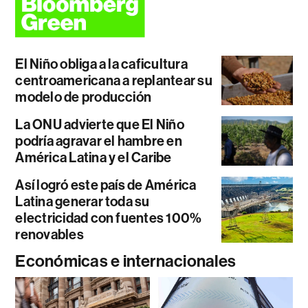
El Niño obliga a la caficultura
centroamericana a replantear su
modelo de producción
La ONU advierte que El Niño
podría agravar el hambre en
América Latina y el Caribe
Así logró este país de América
Latina generar toda su
electricidad con fuentes 100%
renovables
Económicas e internacionales