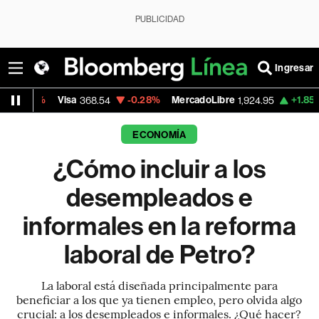
PUBLICIDAD
Ingresar
Visa
-0.28%
MercadoLibre
+1.85%
Banco de
368.54
1,924.95
ECONOMÍA
¿Cómo incluir a los
desempleados e
informales en la reforma
laboral de Petro?
La laboral está diseñada principalmente para
beneficiar a los que ya tienen empleo, pero olvida algo
crucial: a los desempleados e informales. ¿Qué hacer?