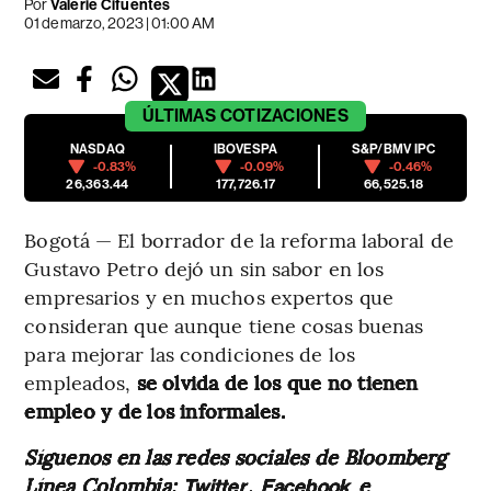
Por
Valerie Cifuentes
01 de marzo, 2023 | 01:00 AM
ÚLTIMAS
COTIZACIONES
NASDAQ
IBOVESPA
S&P/BMV IPC
-0.83%
-0.09%
-0.46%
26,363.44
177,726.17
66,525.18
Bogotá — El borrador de la reforma laboral de
Gustavo Petro dejó un sin sabor en los
empresarios y en muchos expertos que
consideran que aunque tiene cosas buenas
para mejorar las condiciones de los
empleados,
se olvida de los que no tienen
empleo y de los informales.
Síguenos en las redes sociales de Bloomberg
Línea Colombia:
,
e
Twitter
Facebook