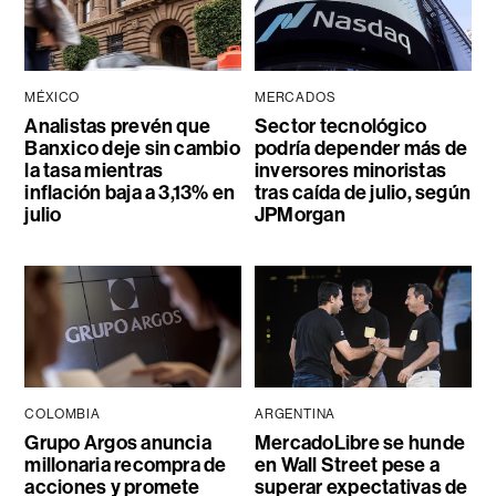
MÉXICO
MERCADOS
Analistas prevén que
Sector tecnológico
Banxico deje sin cambio
podría depender más de
la tasa mientras
inversores minoristas
inflación baja a 3,13% en
tras caída de julio, según
julio
JPMorgan
COLOMBIA
ARGENTINA
Grupo Argos anuncia
MercadoLibre se hunde
millonaria recompra de
en Wall Street pese a
acciones y promete
superar expectativas de