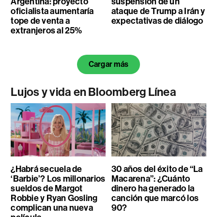
Argentina: proyecto
suspensión de un
oficialista aumentaría
ataque de Trump a Irán y
tope de venta a
expectativas de diálogo
extranjeros al 25%
Cargar más
Lujos y vida en Bloomberg Línea
¿Habrá secuela de
30 años del éxito de “La
‘Barbie’? Los millonarios
Macarena”: ¿Cuánto
sueldos de Margot
dinero ha generado la
Robbie y Ryan Gosling
canción que marcó los
complican una nueva
90?