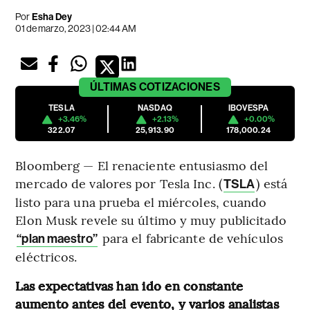
Por
Esha Dey
01 de marzo, 2023 | 02:44 AM
ÚLTIMAS
COTIZACIONES
TESLA
NASDAQ
IBOVESPA
+3.46%
+2.13%
+0.00%
322.07
25,913.90
178,000.24
Bloomberg — El renaciente entusiasmo del
mercado de valores por Tesla Inc. (
) está
TSLA
listo para una prueba el miércoles, cuando
Elon Musk revele su último y muy publicitado
para el fabricante de vehículos
“plan maestro”
eléctricos.
Las expectativas han ido en constante
aumento antes del evento, y varios analistas