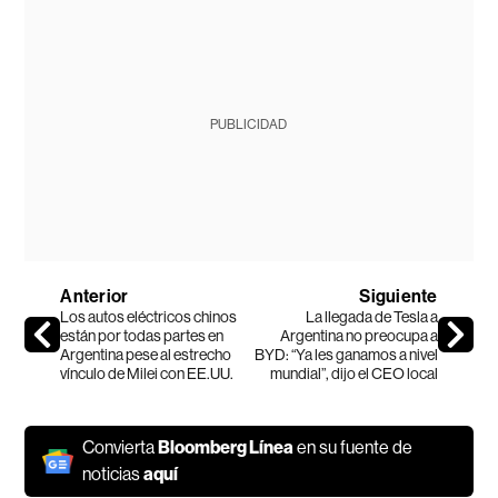
PUBLICIDAD
Anterior
Siguiente
Los autos eléctricos chinos
La llegada de Tesla a
están por todas partes en
Argentina no preocupa a
Argentina pese al estrecho
BYD: “Ya les ganamos a nivel
vínculo de Milei con EE.UU.
mundial”, dijo el CEO local
Convierta
Bloomberg Línea
en su fuente de
noticias
aquí