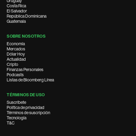
Uruguay
Costa Rica
El Salvador
República Dominicana
Guatemala
SOBRE NOSOTROS
Economía
Mercados
Dólar Hoy
Actualidad
Cripto
Finanzas Personales
Podcasts
Listas de Bloomberg Línea
TÉRMINOS DE USO
Suscríbete
Política de privacidad
Términos de suscripción
Tecnología
T&C