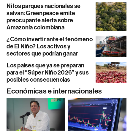
Ni los parques nacionales se
salvan: Greenpeace emite
preocupante alerta sobre
Amazonía colombiana
¿Cómo invertir ante el fenómeno
de El Niño? Los activos y
sectores que podrían ganar
Los países que ya se preparan
para el “Súper Niño 2026” y sus
posibles consecuencias
Económicas e internacionales