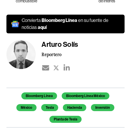
combustible
de interés
Convierta
Bloomberg Línea
en su fuente de
noticias
aquí
Arturo Solís
Reportero
Temas de este artículo
Bloomberg Línea
Bloomberg Línea México
México
Tesla
Hacienda
Inversión
Planta de Tesla