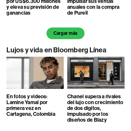
por US$6.300 millones
impulsar sus ventas
y eleva su previsión de
anuales con la compra
ganancias
de Purell
Cargar más
Lujos y vida en Bloomberg Línea
En fotos y videos:
Chanel supera a rivales
Lamine Yamal por
del lujo con crecimiento
primera vez en
de dos dígitos,
Cartagena, Colombia
impulsado por los
diseños de Blazy