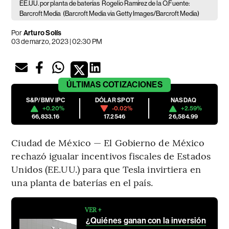
EE.UU. por planta de baterías
Rogelio Ramírez de la O.Fuente:
Barcroft Media
(Barcroft Media via Getty Images/Barcroft Media)
Por
Arturo Solís
03 de marzo, 2023 | 02:30 PM
ÚLTIMAS
COTIZACIONES
S&P/BMV IPC
DÓLAR SPOT
NASDAQ
+0.20%
-0.02%
+2.59%
66,833.16
17.2546
26,584.99
Ciudad de México — El Gobierno de México
rechazó igualar incentivos fiscales de Estados
Unidos (EE.UU.) para que Tesla invirtiera en
una planta de baterías en el país.
VER +
¿Quiénes ganan con la inversión