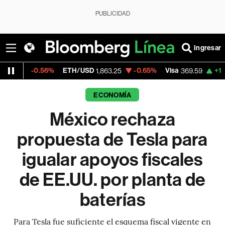
PUBLICIDAD
Ingresar
.56%
ETH/USD
-0.65%
Visa
+1.07%
Merca
1,863.25
369.59
ECONOMÍA
México rechaza
propuesta de Tesla para
igualar apoyos fiscales
de EE.UU. por planta de
baterías
Para Tesla fue suficiente el esquema fiscal vigente en