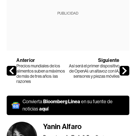
PUBLICIDAD
Anterior
Siguiente
Precios mundiales de los
Así será el primer dispositivo
alimentos suben a máximos
de OpenAI: un altavoz con IA,
de más de tres años: las
sensores y piezas móviles
razones
Convierta
Bloomberg Línea
en su fuente de
noticias
aquí
Yanin Alfaro