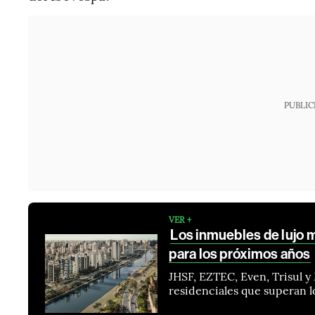
PUBLIC
VER +
Los inmuebles de lujo m
para los próximos años
JHSF, EZTEC, Even, Trisul 
residenciales que superan l