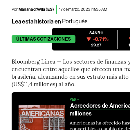
Por
Mariana d'Ávila (ES)
17 de marzo, 2023 | 11:35 AM
Lea esta historia en
Portugués
SANB11
-0.71%
ÚLTIMAS
COTIZACIONES
29.27
Bloomberg Línea — Los sectores de finanzas y 
encuentran entre aquellos que ofrecen una m
brasileña, alcanzando en sus estrato más alto
(US$11,4 millones) al año.
VER +
Acreedores de Americ
millones
Americanas ha ofrecido hast
convertibles a cambio de d