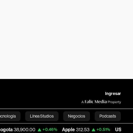
Ingresar
ecnología
Línea Studios
Negocios
Podcasts
,900.00
Apple
312.53
USD COP
3,159.39
+0.46%
+0.51%
English