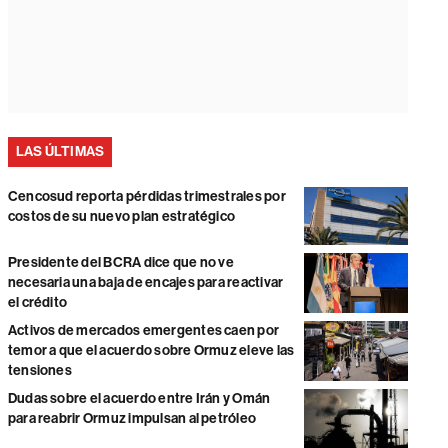
LAS ÚLTIMAS
Cencosud reporta pérdidas trimestrales por
costos de su nuevo plan estratégico
Presidente del BCRA dice que no ve
necesaria una baja de encajes para reactivar
el crédito
Activos de mercados emergentes caen por
temor a que el acuerdo sobre Ormuz eleve las
tensiones
Dudas sobre el acuerdo entre Irán y Omán
para reabrir Ormuz impulsan al petróleo