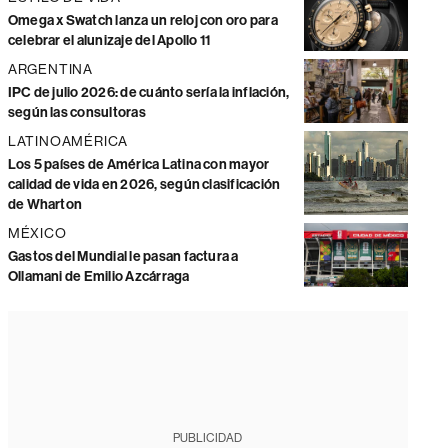
Omega x Swatch lanza un reloj con oro para
celebrar el alunizaje del Apollo 11
ARGENTINA
IPC de julio 2026: de cuánto sería la inflación,
según las consultoras
LATINOAMÉRICA
Los 5 países de América Latina con mayor
calidad de vida en 2026, según clasificación
de Wharton
MÉXICO
Gastos del Mundial le pasan factura a
Ollamani de Emilio Azcárraga
PUBLICIDAD