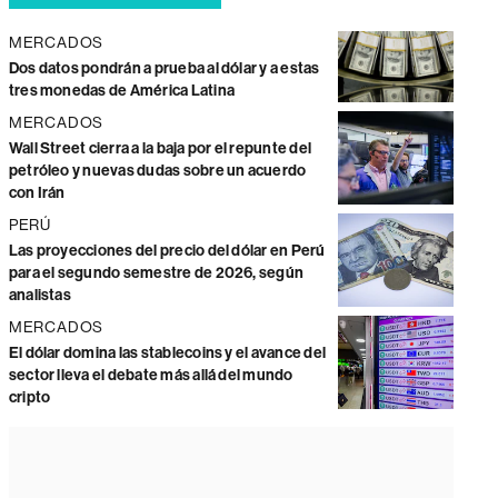
MERCADOS
Dos datos pondrán a prueba al dólar y a estas
tres monedas de América Latina
MERCADOS
Wall Street cierra a la baja por el repunte del
petróleo y nuevas dudas sobre un acuerdo
con Irán
PERÚ
Las proyecciones del precio del dólar en Perú
para el segundo semestre de 2026, según
analistas
MERCADOS
El dólar domina las stablecoins y el avance del
sector lleva el debate más allá del mundo
cripto