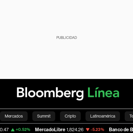
PUBLICIDAD
Mercados
Summit
Cripto
Latinoamérica
T
MercadoLibre
1,824.26
Banco de Bogota
38
.52%
-5.23%
Green
Economía
Estilo de vida
Mundo
Videos