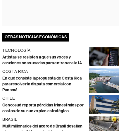
OTRAS NOTICIAS ECONÓMICAS
TECNOLOGÍA
Artistas se resisten a que sus voces y
canciones sean usadas para entrenar a la IA
COSTA RICA
En qué consiste la propuesta de Costa Rica
para resolver la disputa comercial con
Panamá
CHILE
Cencosud reporta pérdidas trimestrales por
costos de su nuevo plan estratégico
BRASIL
Multimillonarios del acero de Brasil desafían