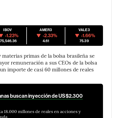
IBOV
AMER3
VALE3
-1.23%
-2.33%
-1.66%
175,546.36
4.61
75.39
materias primas de la bolsa brasileña se
ayor remuneración a sus CEOs de la bolsa
 un importe de casi 60 millones de reales
anas buscan inyección de US$2.300
a 18.000 millones de reales en acciones y
euda