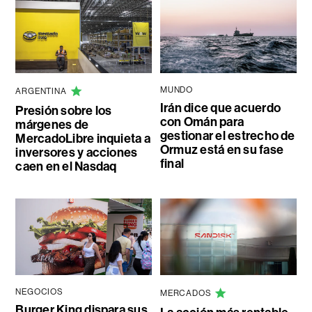
MUNDO
ARGENTINA
Irán dice que acuerdo
Presión sobre los
con Omán para
márgenes de
gestionar el estrecho de
MercadoLibre inquieta a
Ormuz está en su fase
inversores y acciones
final
caen en el Nasdaq
NEGOCIOS
MERCADOS
Burger King dispara sus