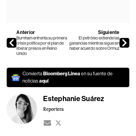
Anterior
Siguiente
Burnham enfrenta su primera
El petróleo extiende las
crisis política por el plan de
ganancias mientras sigue sin
liberar presos en Reino
haber acuerdo sobre Ormuz
Unido
Convierta
Bloomberg Línea
en su fuente de
noticias
aquí
Estephanie Suárez
Reportera