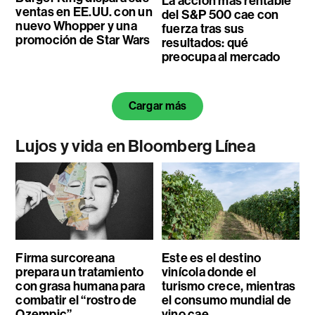
La acción más rentable
ventas en EE.UU. con un
del S&P 500 cae con
nuevo Whopper y una
fuerza tras sus
promoción de Star Wars
resultados: qué
preocupa al mercado
Cargar más
Lujos y vida en Bloomberg Línea
Firma surcoreana
Este es el destino
prepara un tratamiento
vinícola donde el
con grasa humana para
turismo crece, mientras
combatir el “rostro de
el consumo mundial de
Ozempic”
vino cae