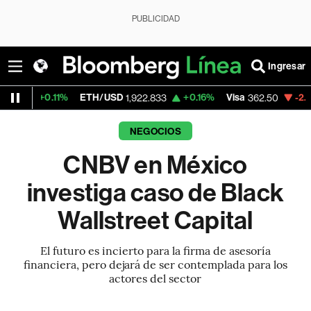
PUBLICIDAD
Ingresar
1%
ETH/USD
+0.16%
Visa
-2.15%
Mercado
1,922.833
362.50
NEGOCIOS
CNBV en México
investiga caso de Black
Wallstreet Capital
El futuro es incierto para la firma de asesoría
financiera, pero dejará de ser contemplada para los
actores del sector