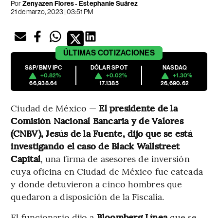
Por
Zenyazen Flores
-
Estephanie Suárez
21 de marzo, 2023 | 03:51 PM
ÚLTIMAS
COTIZACIONES
S&P/BMV IPC
DÓLAR SPOT
NASDAQ
+0.82%
+0.02%
+1.30%
66,938.64
17.1385
26,690.62
Ciudad de México —
El presidente de la
Comisión Nacional Bancaria y de Valores
(CNBV), Jesús de la Fuente, dijo que
se está
investigando el caso de Black Wallstreet
Capital
, una firma de asesores de inversión
cuya oficina en Ciudad de México fue cateada
y donde detuvieron a cinco hombres que
quedaron a disposición de la Fiscalía.
El funcionario dijo a
Bloomberg Línea
que se