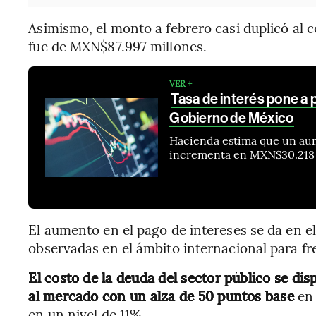
Asimismo, el monto a febrero casi duplicó al 
fue de MXN$87.997 millones.
VER +
Tasa de interés pone a p
Gobierno de México
Hacienda estima que un aum
incrementa en MXN$30.218 m
El aumento en el pago de intereses se da en el
observadas en el ámbito internacional para fre
El costo de la deuda del sector público se d
al mercado con un alza de 50 puntos base
en 
en un nivel de 11%.