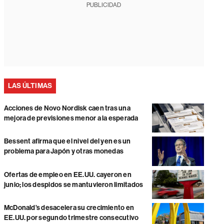
PUBLICIDAD
LAS ÚLTIMAS
Acciones de Novo Nordisk caen tras una
mejora de previsiones menor a la esperada
Bessent afirma que el nivel del yen es un
problema para Japón y otras monedas
Ofertas de empleo en EE.UU. cayeron en
junio; los despidos se mantuvieron limitados
McDonald’s desacelera su crecimiento en
EE.UU. por segundo trimestre consecutivo