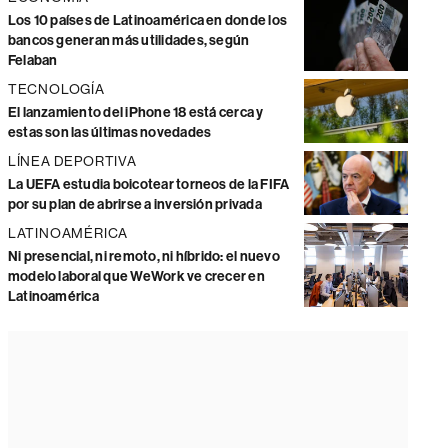
Los 10 países de Latinoamérica en donde los
bancos generan más utilidades, según
Felaban
TECNOLOGÍA
El lanzamiento del iPhone 18 está cerca y
estas son las últimas novedades
LÍNEA DEPORTIVA
La UEFA estudia boicotear torneos de la FIFA
por su plan de abrirse a inversión privada
LATINOAMÉRICA
Ni presencial, ni remoto, ni híbrido: el nuevo
modelo laboral que WeWork ve crecer en
Latinoamérica