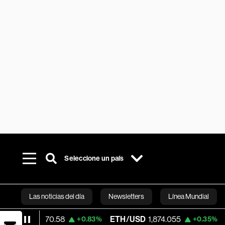
Seleccione un país
Las noticias del día
Newsletters
Línea Mundial
4,270.58
ETH/USD
1,874.055
Visa
370.1
+0.83%
+0.35%
Bloomberg 