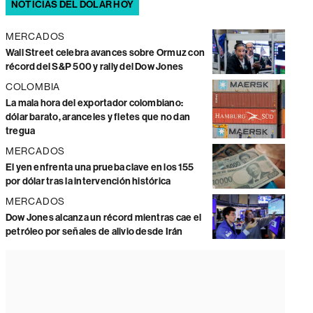
NOTICIAS DEL DÓLAR HOY
MERCADOS
Wall Street celebra avances sobre Ormuz con
récord del S&P 500 y rally del Dow Jones
COLOMBIA
La mala hora del exportador colombiano:
dólar barato, aranceles y fletes que no dan
tregua
MERCADOS
El yen enfrenta una prueba clave en los 155
por dólar tras la intervención histórica
MERCADOS
Dow Jones alcanza un récord mientras cae el
petróleo por señales de alivio desde Irán