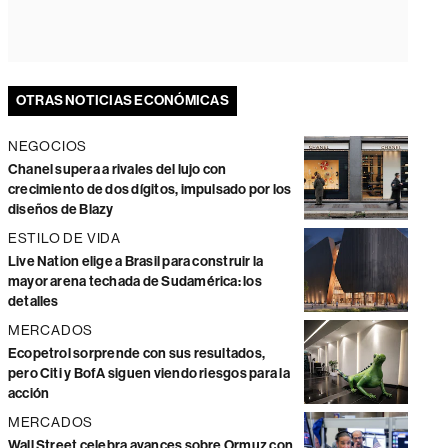
OTRAS NOTICIAS ECONÓMICAS
NEGOCIOS
Chanel supera a rivales del lujo con
crecimiento de dos dígitos, impulsado por los
diseños de Blazy
ESTILO DE VIDA
Live Nation elige a Brasil para construir la
mayor arena techada de Sudamérica: los
detalles
MERCADOS
Ecopetrol sorprende con sus resultados,
pero Citi y BofA siguen viendo riesgos para la
acción
MERCADOS
Wall Street celebra avances sobre Ormuz con