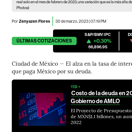
real solo en el mes de febrero de 2023, una variación que es la más alta
Photos)
Por
Zenyazen Flores
30 de marzo, 2023 | 07:19 PM
S&P/BMV IPC
D
+0.30%
ÚLTIMAS
COTIZACIONES
66,896.95
Ciudad de México — El alza en la tasa de interé
que paga México por su deuda.
VER +
Costo de la deuda en 2
Gobierno de AMLO
El Proyecto de Presupuesto 
de MXN$1.1 billones, un aum
2022