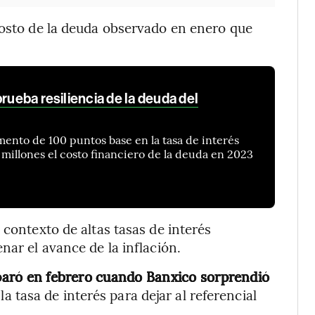
costo de la deuda observado en enero que
rueba resiliencia de la deuda del
ento de 100 puntos base en la tasa de interés
illones el costo financiero de la deuda en 2023
 contexto de altas tasas de interés
nar el avance de la inflación.
isparó en febrero cuando Banxico sorprendió
la tasa de interés para dejar al referencial