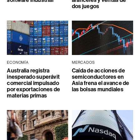
software industrial
aranceles y ventas de
dos juegos
ECONOMÍA
MERCADOS
Australia registra
Caída de acciones de
inesperado superávit
semiconductores en
comercial impulsado
Asia frena el avance de
por exportaciones de
las bolsas mundiales
materias primas