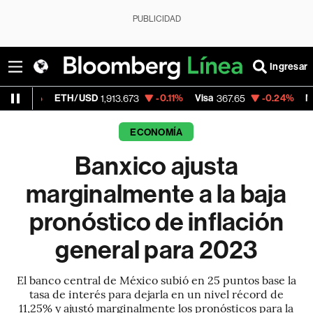
PUBLICIDAD
Ingresar
ETH/USD
-0.11%
Visa
-0.24%
MercadoLibre
1,913.673
367.65
ECONOMÍA
Banxico ajusta
marginalmente a la baja
pronóstico de inflación
general para 2023
El banco central de México subió en 25 puntos base la
tasa de interés para dejarla en un nivel récord de
11,25% y ajustó marginalmente los pronósticos para la