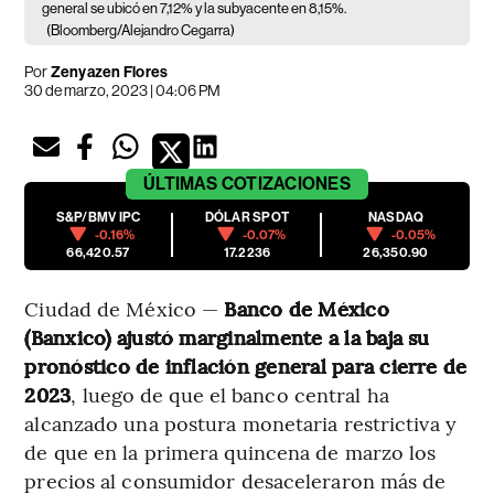
general se ubicó en 7,12% y la subyacente en 8,15%.
(Bloomberg/Alejandro Cegarra)
Por
Zenyazen Flores
30 de marzo, 2023 | 04:06 PM
ÚLTIMAS
COTIZACIONES
S&P/BMV IPC
DÓLAR SPOT
NASDAQ
-0.16%
-0.07%
-0.05%
66,420.57
17.2236
26,350.90
Ciudad de México —
Banco de México
(Banxico) ajustó marginalmente a la baja su
pronóstico de inflación general para cierre de
2023
, luego de que el banco central ha
alcanzado una postura monetaria restrictiva y
de que en la primera quincena de marzo los
precios al consumidor desaceleraron más de