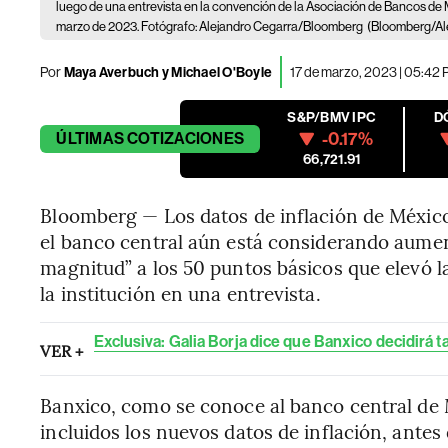
luego de una entrevista en la convención de la Asociación de Bancos de 
marzo de 2023. Fotógrafo: Alejandro Cegarra/Bloomberg
(Bloomberg/Al
Por
Maya Averbuch y Michael O'Boyle
17 de marzo, 2023 | 05:42
S&P/BMV IPC
D
-0.17%
ÚLTIMAS
COTIZACIONES
66,721.91
Bloomberg — Los datos de inflación de México
el banco central aún está considerando aumen
magnitud” a los 50 puntos básicos que elevó l
la institución en una entrevista.
Exclusiva: Galia Borja dice que Banxico decidirá t
VER +
Banxico, como se conoce al banco central de M
incluidos los nuevos datos de inflación, antes