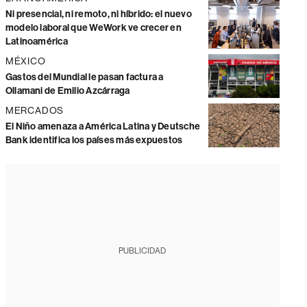
Ni presencial, ni remoto, ni híbrido: el nuevo
modelo laboral que WeWork ve crecer en
Latinoamérica
MÉXICO
Gastos del Mundial le pasan factura a
Ollamani de Emilio Azcárraga
MERCADOS
El Niño amenaza a América Latina y Deutsche
Bank identifica los países más expuestos
PUBLICIDAD