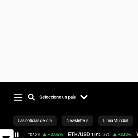
Seleccione un país
Las noticias del día
Newsletters
Línea Mundial
,712.28
ETH/USD
1,915.375
Visa
368.89
+0.65%
+2.13%
Bloomberg 