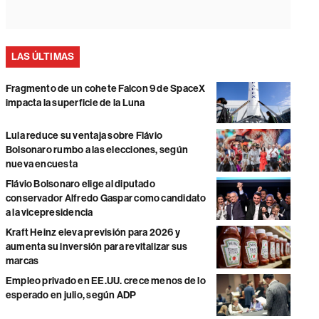
LAS ÚLTIMAS
Fragmento de un cohete Falcon 9 de SpaceX
impacta la superficie de la Luna
Lula reduce su ventaja sobre Flávio
Bolsonaro rumbo a las elecciones, según
nueva encuesta
Flávio Bolsonaro elige al diputado
conservador Alfredo Gaspar como candidato
a la vicepresidencia
Kraft Heinz eleva previsión para 2026 y
aumenta su inversión para revitalizar sus
marcas
Empleo privado en EE.UU. crece menos de lo
esperado en julio, según ADP