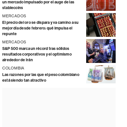
un mercado impulsado por el auge de las
stablecoins
MERCADOS
El precio del oro se dispara y va camino a su
mejor día desde febrero: qué impulsa el
repunte
MERCADOS
S&P 500 marca un récord tras sólidos
resultados corporativos y el optimismo
alrededor de Irán
COLOMBIA
Las razones por las que el peso colombiano
está siendo tan atractivo