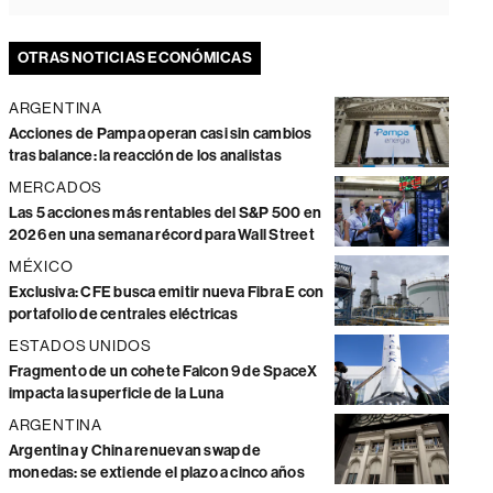
OTRAS NOTICIAS ECONÓMICAS
ARGENTINA
Acciones de Pampa operan casi sin cambios
tras balance: la reacción de los analistas
MERCADOS
Las 5 acciones más rentables del S&P 500 en
2026 en una semana récord para Wall Street
MÉXICO
Exclusiva: CFE busca emitir nueva Fibra E con
portafolio de centrales eléctricas
ESTADOS UNIDOS
Fragmento de un cohete Falcon 9 de SpaceX
impacta la superficie de la Luna
ARGENTINA
Argentina y China renuevan swap de
monedas: se extiende el plazo a cinco años