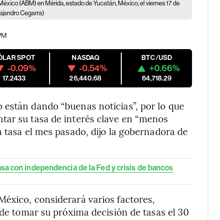
México (ABM) en Mérida, estado de Yucatán, México, el viernes 17 de
ejandro Cegarra)
 PM
ÓLAR SPOT
NASDAQ
BTC/USD
-0.09%
-0.54%
+0.66%
17.2433
26,440.68
64,718.29
 están dando “buenas noticias”, por lo que
tar su tasa de interés clave en “menos
a tasa el mes pasado, dijo la gobernadora de
asa con independencia de la Fed y crisis de bancos
éxico, considerará varios factores,
 de tomar su próxima decisión de tasas el 30