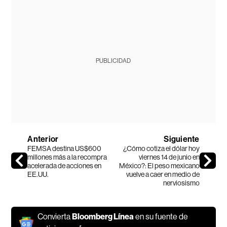
PUBLICIDAD
Anterior
Siguiente
FEMSA destina US$600
¿Cómo cotiza el dólar hoy
millones más a la recompra
viernes 14 de junio en
acelerada de acciones en
México?: El peso mexicano
EE.UU.
vuelve a caer en medio de
nerviosismo
Convierta
Bloomberg Línea
en su fuente de