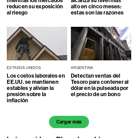
mientras los mercados
alcanza su nivel más
reducen su exposición
alto en cinco meses:
al riesgo
estas son las razones
ESTADOS UNIDOS
ARGENTINA
Los costos laborales en
Detectan ventas del
EE.UU. se mantienen
Tesoro para contener al
estables y alivian la
dólar en la pulseada por
presión sobre la
el precio de un bono
inflación
Cargar más