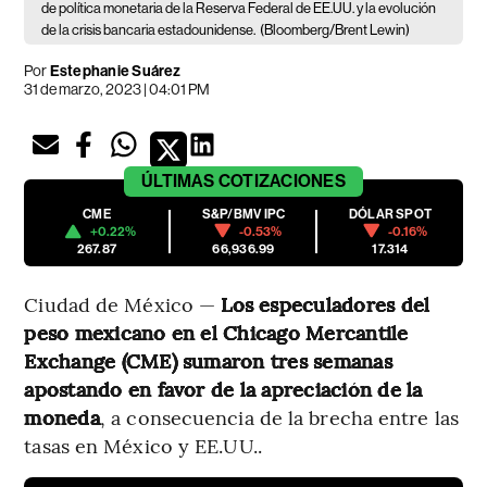
de política monetaria de la Reserva Federal de EE.UU. y la evolución
de la crisis bancaria estadounidense.
(Bloomberg/Brent Lewin)
Por
Estephanie Suárez
31 de marzo, 2023 | 04:01 PM
ÚLTIMAS
COTIZACIONES
CME
S&P/BMV IPC
DÓLAR SPOT
+0.22%
-0.53%
-0.16%
267.87
66,936.99
17.314
Ciudad de México —
Los especuladores del
peso mexicano en el Chicago Mercantile
Exchange (CME) sumaron tres semanas
apostando en favor de la apreciación de la
moneda
, a
consecuencia de la brecha entre las
tasas en México y EE.UU..