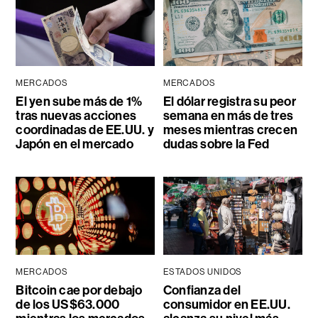
MERCADOS
MERCADOS
El yen sube más de 1%
El dólar registra su peor
tras nuevas acciones
semana en más de tres
coordinadas de EE.UU. y
meses mientras crecen
Japón en el mercado
dudas sobre la Fed
MERCADOS
ESTADOS UNIDOS
Bitcoin cae por debajo
Confianza del
de los US$63.000
consumidor en EE.UU.