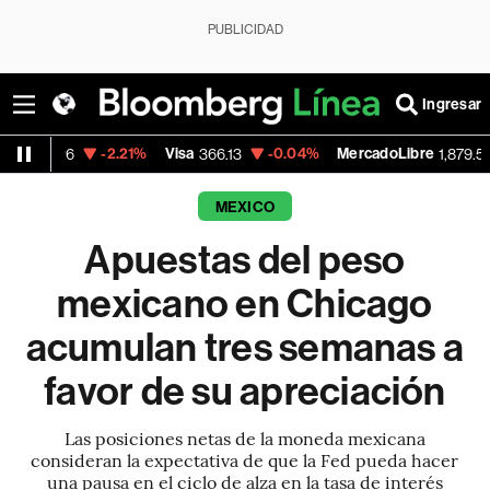
PUBLICIDAD
Ingresar
-2.21%
Visa
-0.04%
MercadoLibre
-0.25%
366.13
1,879.59
MEXICO
Apuestas del peso
mexicano en Chicago
acumulan tres semanas a
favor de su apreciación
Las posiciones netas de la moneda mexicana
consideran la expectativa de que la Fed pueda hacer
una pausa en el ciclo de alza en la tasa de interés