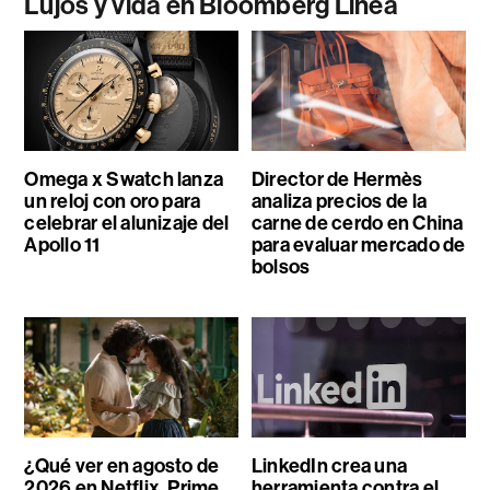
Lujos y vida en Bloomberg Línea
Omega x Swatch lanza
Director de Hermès
un reloj con oro para
analiza precios de la
celebrar el alunizaje del
carne de cerdo en China
Apollo 11
para evaluar mercado de
bolsos
¿Qué ver en agosto de
LinkedIn crea una
2026 en Netflix, Prime
herramienta contra el