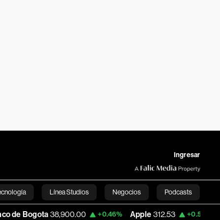
Ingresar
ecnología
Línea Studios
Negocios
Podcasts
ota
38,900.00
Apple
312.53
USD COP
+0.46%
+0.51%
English