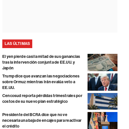
LAS ÚLTIMAS
El yen pierde casi la mitad de sus ganancias
tras la intervención conjunta de EE.UU. y
Japón
Trump dice que avanzan las negociaciones
sobre Ormuz mientras Irán evalúa veto a
EE.UU.
Cencosud reporta pérdidas trimestrales por
costos de su nuevo plan estratégico
Presidente del BCRA dice que no ve
necesaria una baja de encajes para reactivar
el crédito