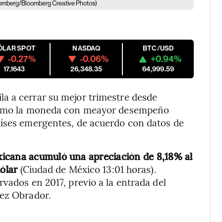
omberg/Bloomberg Creative Photos)
ÓLAR SPOT
NASDAQ
BTC/USD
-0.27%
-0.06%
+0.94%
17.1643
26,348.35
64,999.59
ila a cerrar su mejor trimestre desde
 como la moneda con meayor desempeño
aíses emergentes, de acuerdo con datos de
icana acumuló una apreciación de 8,18% al
dólar
(Ciudad de México 13:01 horas).
vados en 2017, previo a la entrada del
pez Obrador.