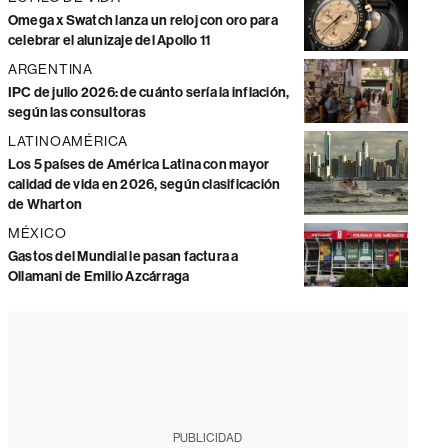
Omega x Swatch lanza un reloj con oro para
celebrar el alunizaje del Apollo 11
ARGENTINA
IPC de julio 2026: de cuánto sería la inflación,
según las consultoras
LATINOAMÉRICA
Los 5 países de América Latina con mayor
calidad de vida en 2026, según clasificación
de Wharton
MÉXICO
Gastos del Mundial le pasan factura a
Ollamani de Emilio Azcárraga
PUBLICIDAD