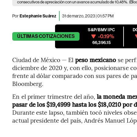
consecutivos de apreciación con un avance acumulado de 10,48%.
(Blo
Por
Estephanie Suárez
31 de marzo, 2023 | 01:57 PM
S&P/BMV IPC
D
-0.19%
ÚLTIMAS
COTIZACIONES
66,396.15
Ciudad de México — El
peso mexicano
se perf
diciembre de 2020 y, con ello, posicionarse
frente al dólar comparado con sus pares de p
Bloomberg.
En el primer trimestre del año,
la moneda mex
pasar de los $19,4999 hasta los $18,0210 por 
Durante este lapso, también tocó niveles obser
actual presidente del país, Andrés Manuel Ló