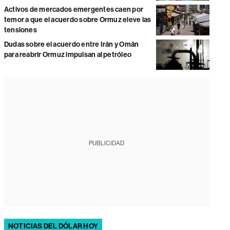
Activos de mercados emergentes caen por
temor a que el acuerdo sobre Ormuz eleve las
tensiones
Dudas sobre el acuerdo entre Irán y Omán
para reabrir Ormuz impulsan al petróleo
PUBLICIDAD
NOTICIAS DEL DÓLAR HOY