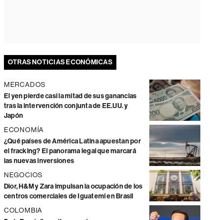
OTRAS NOTICIAS ECONÓMICAS
MERCADOS
El yen pierde casi la mitad de sus ganancias
tras la intervención conjunta de EE.UU. y
Japón
ECONOMÍA
¿Qué países de América Latina apuestan por
el fracking? El panorama legal que marcará
las nuevas inversiones
NEGOCIOS
Dior, H&M y Zara impulsan la ocupación de los
centros comerciales de Iguatemi en Brasil
COLOMBIA