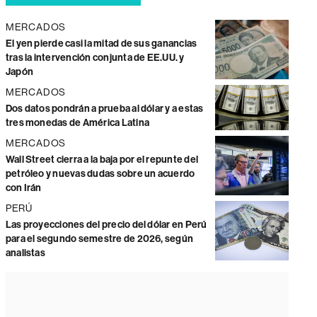
MERCADOS
El yen pierde casi la mitad de sus ganancias
tras la intervención conjunta de EE.UU. y
Japón
MERCADOS
Dos datos pondrán a prueba al dólar y a estas
tres monedas de América Latina
MERCADOS
Wall Street cierra a la baja por el repunte del
petróleo y nuevas dudas sobre un acuerdo
con Irán
PERÚ
Las proyecciones del precio del dólar en Perú
para el segundo semestre de 2026, según
analistas