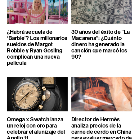
¿Habrá secuela de
30 años del éxito de “La
‘Barbie’? Los millonarios
Macarena”: ¿Cuánto
sueldos de Margot
dinero ha generado la
Robbie y Ryan Gosling
canción que marcó los
complican una nueva
90?
película
Omega x Swatch lanza
Director de Hermès
un reloj con oro para
analiza precios de la
celebrar el alunizaje del
carne de cerdo en China
Apollo 11
para evaluar mercado de