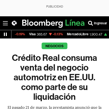
PUBLICIDAD
Ingresar
.19%
Visa
-0.13%
MercadoLibre
+1.11%
Ban
365.67
1,900.47
NEGOCIOS
Crédito Real consuma
venta del negocio
automotriz en EE.UU.
como parte de su
liquidación
El pasado 21 de marzo, la prestamista anunció que la