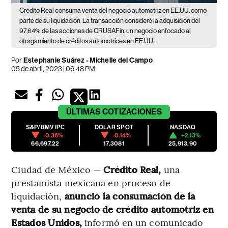
Crédito Real consuma venta del negocio automotriz en EE.UU. como
parte de su liquidación
La transacción consideró la adquisición del
97,64% de las acciones de CRUSAFin, un negocio enfocado al
otorgamiento de créditos automotrices en EE.UU..
Por
Estephanie Suárez
-
Michelle del Campo
05 de abril, 2023 | 06:48 PM
ÚLTIMAS
COTIZACIONES
S&P/BMV IPC
DÓLAR SPOT
NASDAQ
-0.36%
-0.14%
+2.13%
66,697.22
17.3081
25,913.90
Ciudad de México —
Crédito Real,
una
prestamista mexicana en proceso de
liquidación,
anunció la consumación de la
venta de su negocio de crédito automotriz en
Estados Unidos,
informó en un comunicado