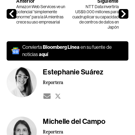
Anterior
Siguiente
Amazon Web Services ve un
NTT Data invertiría
potencial “simplemente
US$9.000 millones para
enorme” para la IA mientras
cuadruplicar su capacidad
crece su uso empresarial
de centros de datos en
Japón
Convierta
Bloomberg Línea
en su fuente de
noticias
aquí
Estephanie Suárez
Reportera
Michelle del Campo
Reportera