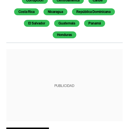
Corrupción
Centroamérica
Caribe
Costa Rica
Nicaragua
República Dominicana
El Salvador
Guatemala
Panamá
Honduras
PUBLICIDAD