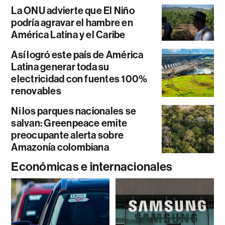
La ONU advierte que El Niño
podría agravar el hambre en
América Latina y el Caribe
Así logró este país de América
Latina generar toda su
electricidad con fuentes 100%
renovables
Ni los parques nacionales se
salvan: Greenpeace emite
preocupante alerta sobre
Amazonía colombiana
Económicas e internacionales