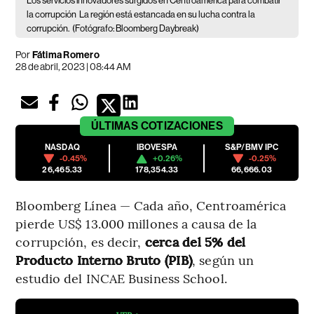
Los servicios innovadores surgidos en Centroamérica para combatir
la corrupción
La región está estancada en su lucha contra la
corrupción.
(Fotógrafo: Bloomberg Daybreak)
Por
Fátima Romero
28 de abril, 2023 | 08:44 AM
ÚLTIMAS
COTIZACIONES
NASDAQ
IBOVESPA
S&P/BMV IPC
-0.45%
+0.26%
-0.25%
26,465.33
178,354.33
66,666.03
Bloomberg Línea — Cada año, Centroamérica
pierde US$ 13.000 millones a causa de la
corrupción, es decir,
cerca del 5% del
Producto Interno Bruto (PIB)
, según un
estudio del INCAE Business School.