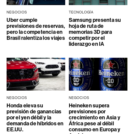
NEGOCIOS
TECNOLOGÍA
Uber cumple
Samsung presenta su
previsiones de reservas,
hoja de ruta de
pero la competencia en
memorias 3D para
Brasil ralentiza los viajes
competir por el
liderazgo en IA
NEGOCIOS
NEGOCIOS
Honda eleva su
Heineken supera
previsión de ganancias
previsiones por
por el yen débil y la
crecimiento en Asia y
demanda de híbridos en
África pese al débil
EE.UU.
consumo en Europa y