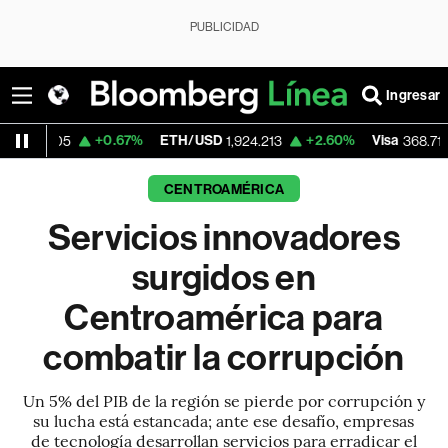
PUBLICIDAD
Ingresar
+0.67%
ETH/USD
+2.60%
Visa
-0.24%
M
1,924.213
368.71
CENTROAMÉRICA
Servicios innovadores
surgidos en
Centroamérica para
combatir la corrupción
Un 5% del PIB de la región se pierde por corrupción y
su lucha está estancada; ante ese desafío, empresas
de tecnología desarrollan servicios para erradicar el