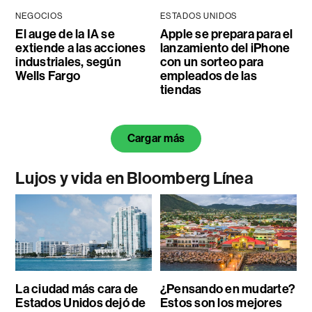
NEGOCIOS
ESTADOS UNIDOS
El auge de la IA se
Apple se prepara para el
extiende a las acciones
lanzamiento del iPhone
industriales, según
con un sorteo para
Wells Fargo
empleados de las
tiendas
Cargar más
Lujos y vida en Bloomberg Línea
La ciudad más cara de
¿Pensando en mudarte?
Estados Unidos dejó de
Estos son los mejores