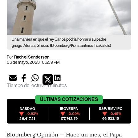
Una manera en que el rey Carlos podría honrar a su padre
griego
Atenas, Grecia.
(Bloomberg/Konstantinos Tsakalidis)
Por
Rachel Sanderson
06 de mayo, 2023 | 06:39 PM
Tiempo de lectura
:
4 minutos
ÚLTIMAS
COTIZACIONES
NASDAQ
IBOVESPA
S&P/BMV IPC
-0.63%
-0.09%
-0.45%
26,417.21
177,742.79
66,533.15
Bloomberg Opinión — Hace un mes, el Papa