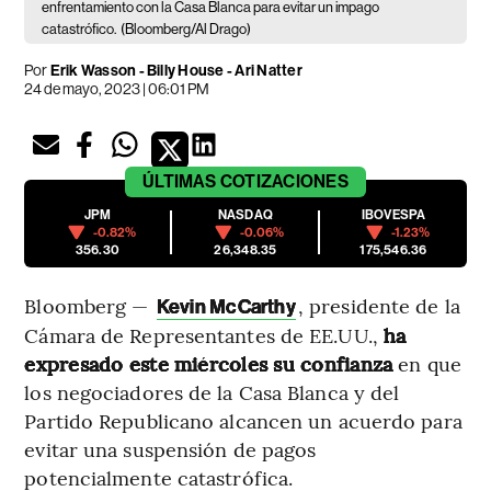
enfrentamiento con la Casa Blanca para evitar un impago
catastrófico.
(Bloomberg/Al Drago)
Por
Erik Wasson - Billy House - Ari Natter
24 de mayo, 2023 | 06:01 PM
ÚLTIMAS
COTIZACIONES
JPM
NASDAQ
IBOVESPA
-0.82%
-0.06%
-1.23%
356.30
26,348.35
175,546.36
Bloomberg —
, presidente de la
Kevin McCarthy
Cámara de Representantes de EE.UU.,
ha
expresado este miércoles su confianza
en que
los negociadores de la Casa Blanca y del
Partido Republicano alcancen un acuerdo para
evitar una suspensión de pagos
potencialmente catastrófica.