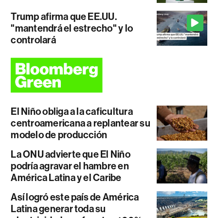
Trump afirma que EE.UU.
"mantendrá el estrecho" y lo
controlará
El Niño obliga a la caficultura
centroamericana a replantear su
modelo de producción
La ONU advierte que El Niño
podría agravar el hambre en
América Latina y el Caribe
Así logró este país de América
Latina generar toda su