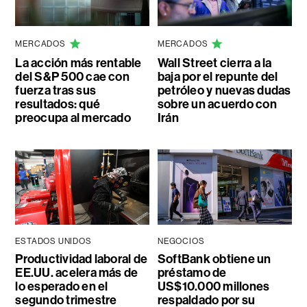
MERCADOS
MERCADOS
La acción más rentable
Wall Street cierra a la
del S&P 500 cae con
baja por el repunte del
fuerza tras sus
petróleo y nuevas dudas
resultados: qué
sobre un acuerdo con
preocupa al mercado
Irán
ESTADOS UNIDOS
NEGOCIOS
Productividad laboral de
SoftBank obtiene un
EE.UU. acelera más de
préstamo de
lo esperado en el
US$10.000 millones
segundo trimestre
respaldado por su