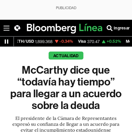
PUBLICIDAD
Ingresar
/USD
-0.34%
Visa
+0.52%
MercadoLibre
1,899.368
370.47
1
ACTUALIDAD
McCarthy dice que
“todavía hay tiempo”
para llegar a un acuerdo
sobre la deuda
El presidente de la Cámara de Representantes
expresó su confianza de llegar a un acuerdo para
evitar el incumplimiento estadounidense