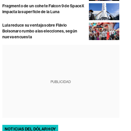
Fragmento de un cohete Falcon 9 de SpaceX
impacta la superficie de la Luna
Lula reduce su ventaja sobre Flávio
Bolsonaro rumbo a las elecciones, según
nueva encuesta
PUBLICIDAD
NOTICIAS DEL DÓLAR HOY