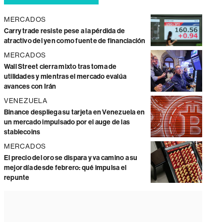
MERCADOS
Carry trade resiste pese a la pérdida de
atractivo del yen como fuente de financiación
MERCADOS
Wall Street cierra mixto tras toma de
utilidades y mientras el mercado evalúa
avances con Irán
VENEZUELA
Binance despliega su tarjeta en Venezuela en
un mercado impulsado por el auge de las
stablecoins
MERCADOS
El precio del oro se dispara y va camino a su
mejor día desde febrero: qué impulsa el
repunte