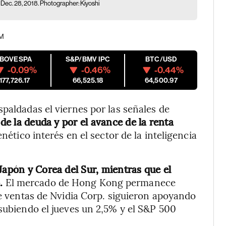
 Dec. 28, 2018. Photographer: Kiyoshi
PM
IBOVESPA
S&P/BMV IPC
BTC/USD
-0.09%
-0.46%
-0.44%
177,726.17
66,525.18
64,500.97
paldadas el viernes por las señales de
de la deuda y por el avance de la renta
ético interés en el sector de la inteligencia
Japón y Corea del Sur, mientras que el
.
El mercado de Hong Kong permanece
de ventas de Nvidia Corp. siguieron apoyando
 subiendo el jueves un 2,5% y el S&P 500