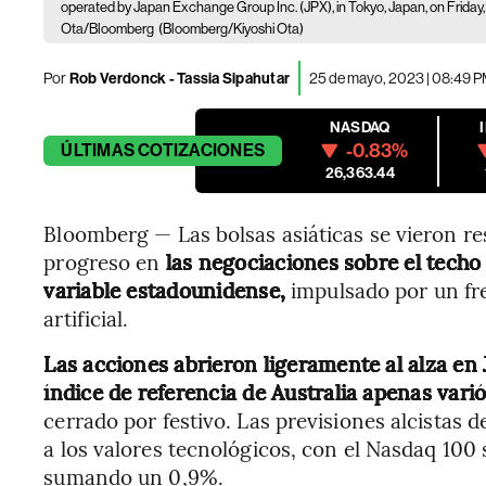
operated by Japan Exchange Group Inc. (JPX), in Tokyo, Japan, on Friday,
Ota/Bloomberg
(Bloomberg/Kiyoshi Ota)
Por
Rob Verdonck - Tassia Sipahutar
25 de mayo, 2023 | 08:49 
NASDAQ
-0.83%
ÚLTIMAS
COTIZACIONES
26,363.44
Bloomberg — Las bolsas asiáticas se vieron res
progreso en
las negociaciones sobre el techo 
variable estadounidense,
impulsado por un fren
artificial.
Las acciones abrieron ligeramente al alza en 
índice de referencia de Australia apenas varió
cerrado por festivo. Las previsiones alcistas 
a los valores tecnológicos, con el Nasdaq 100
sumando un 0,9%.