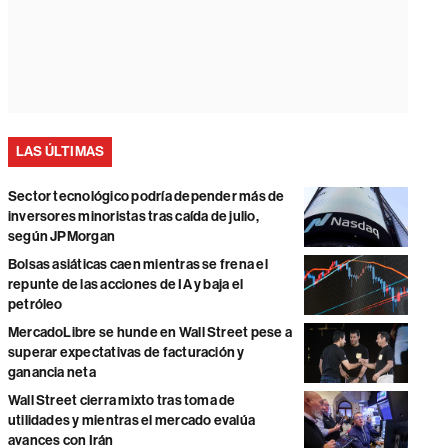
LAS ÚLTIMAS
Sector tecnológico podría depender más de
inversores minoristas tras caída de julio,
según JPMorgan
Bolsas asiáticas caen mientras se frena el
repunte de las acciones de IA y baja el
petróleo
MercadoLibre se hunde en Wall Street pese a
superar expectativas de facturación y
ganancia neta
Wall Street cierra mixto tras toma de
utilidades y mientras el mercado evalúa
avances con Irán