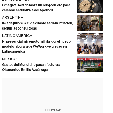
Omega x Swatch lanza un reloj con oro para
celebrar el alunizaje del Apollo 11
ARGENTINA
IPC de julio 2026: de cuánto sería la inflación,
según las consultoras
LATINOAMÉRICA
Ni presencial, ni remoto, ni híbrido: el nuevo
modelo laboral que WeWork ve crecer en
Latinoamérica
MÉXICO
Gastos del Mundial le pasan factura a
Ollamani de Emilio Azcárraga
PUBLICIDAD