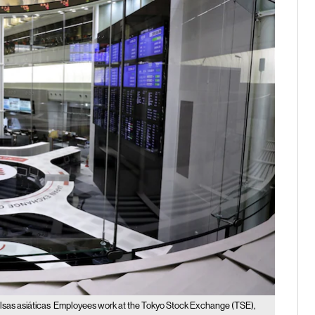
lsas asiáticas
Employees work at the Tokyo Stock Exchange (TSE),