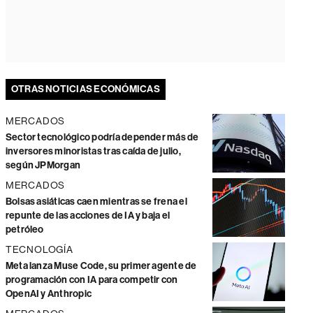
OTRAS NOTICIAS ECONÓMICAS
MERCADOS
Sector tecnológico podría depender más de
inversores minoristas tras caída de julio,
según JPMorgan
MERCADOS
Bolsas asiáticas caen mientras se frena el
repunte de las acciones de IA y baja el
petróleo
TECNOLOGÍA
Meta lanza Muse Code, su primer agente de
programación con IA para competir con
OpenAI y Anthropic