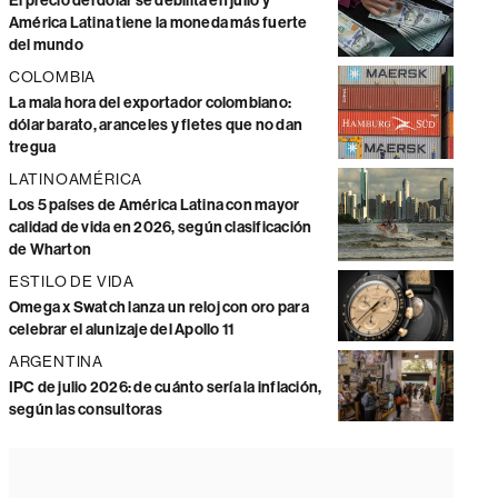
El precio del dólar se debilita en julio y
América Latina tiene la moneda más fuerte
del mundo
COLOMBIA
La mala hora del exportador colombiano:
dólar barato, aranceles y fletes que no dan
tregua
LATINOAMÉRICA
Los 5 países de América Latina con mayor
calidad de vida en 2026, según clasificación
de Wharton
ESTILO DE VIDA
Omega x Swatch lanza un reloj con oro para
celebrar el alunizaje del Apollo 11
ARGENTINA
IPC de julio 2026: de cuánto sería la inflación,
según las consultoras