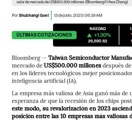
valor de mercado de US$501.300 millones
(Bloomberg/I-Hwa Cheng)
Por
Shubhangi Goel
13 de junio, 2023 | 06:39 AM
NASDAQ
+1.30%
ÚLTIMAS
COTIZACIONES
26,690.62
Bloomberg —
Taiwán Semiconductor Manufac
mercado de
US$500.000 millones
después de
en los líderes tecnológicos mejor posicionado
inteligencia artificial (IA).
La empresa más valiosa de Asia ganó más de u
esperanza de que la recesión de los chips poste
este modo, su revalorización en 2023 asciend
posición entre las 10 empresas más valiosas 