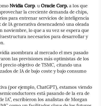
 como
Nvidia Corp
. u
Oracle Corp.
a los que
 aprovechar la creciente demanda de chips,
os para entrenar servicios de inteligencia
ot de IA generativa desencadenó una oleada
n noviembre, lo que a su vez se espera que
raestructura necesarios para desarrollar y
ón.
 Nvidia asombrara al mercado el mes pasado
raron las previsiones más optimistas de los
l precio objetivo de TSMC, citando una
zados de IA de bajo coste y bajo consumo
ativa (por ejemplo, ChatGPT), estamos viendo
e semiconductores está pasando de la era de
 de IA”, escribieron los analistas de Morgan
MC como un facilitador clave de los futuros