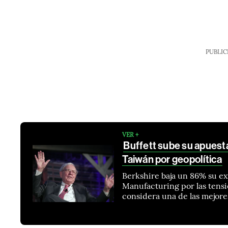
PUBLIC
VER +
Buffett sube su apuest
Taiwán por geopolítica
Berkshire baja un 86% su e
Manufacturing por las tensio
considera una de las mejor