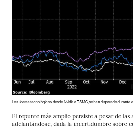
Los líderes tecnológicos, desde Nvidia a TSMC, se han disparado durante el 
El repunte más amplio persiste a pesar de las
adelantándose, dada la incertidumbre sobre c