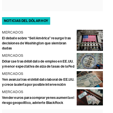
NOTICIAS DEL DÓLAR HOY
MERCADOS
El debate sobre “Sell América” resurge tras
decisiones de Washington que siembran
dudas
MERCADOS
Dólar cae tras débil dato de empleo en EE.UU.
y menor expectativa de alza de tasas de la Fed
MERCADOS
Yen avanza tras el débil dato laboral de EE.UU.
y crece la alerta por posible intervención
MERCADOS
Vender euros para comprar yenes aumenta el
riesgo geopolítico, advierte BlackRock