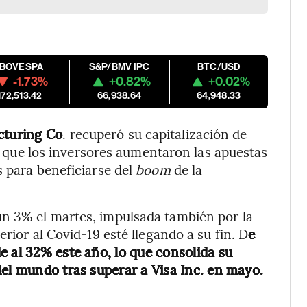
IBOVESPA
S&P/BMV IPC
BTC/USD
-1.73%
+0.82%
+0.02%
172,513.42
66,938.64
64,948.33
turing Co
. recuperó su capitalización de
 que los inversores aumentaron las apuestas
s para beneficiarse del
boom
de la
n 3% el martes, impulsada también por la
rior al Covid-19 esté llegando a su fin. D
e
e al 32% este año, lo que consolida su
del mundo tras superar a Visa Inc. en mayo.