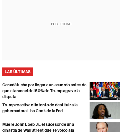
PUBLICIDAD
LAS ÚLTIMAS
Canadá lucha por llegar a un acuerdo antes de
que el arancel del 50% de Trump agrave la
disputa
Trump reactiva el intento de destituir a la
gobernadora Lisa Cook de la Fed
Muere John Loeb Jr., el sucesor de una
dinastía de Wall Street que se volcó a la