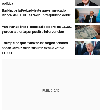
política
Barkin, de la Fed, advierte que el mercado
laboral de EE.UU. está en un “equilibrio débil”
Yen avanza tras el débil dato laboral de EE.UU.
y crece la alerta por posible intervención
Trump dice que avanzan las negociaciones
sobre Ormuz mientras Irán evalúa veto a
EE.UU.
PUBLICIDAD