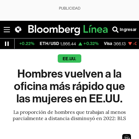
PUBLICIDAD
Ingresar
.22%
ETH/USD
+0.32%
Visa
-0.04%
Merca
1,866.44
366.13
EE.UU.
Hombres vuelven a la
oficina más rápido que
las mujeres en EE.UU.
La proporción de hombres que trabajan al menos
parcialmente a distancia disminuyó en 2022: BLS
21