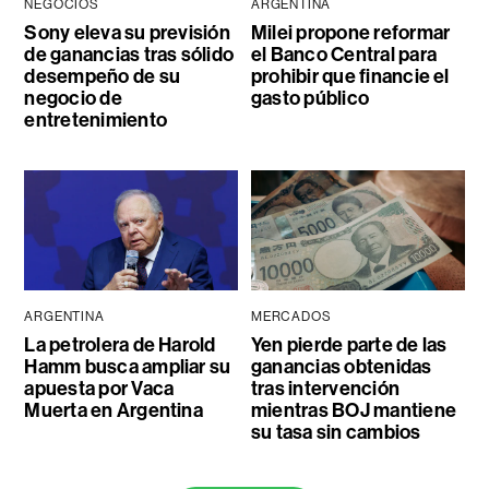
NEGOCIOS
ARGENTINA
Sony eleva su previsión
Milei propone reformar
de ganancias tras sólido
el Banco Central para
desempeño de su
prohibir que financie el
negocio de
gasto público
entretenimiento
ARGENTINA
MERCADOS
La petrolera de Harold
Yen pierde parte de las
Hamm busca ampliar su
ganancias obtenidas
apuesta por Vaca
tras intervención
Muerta en Argentina
mientras BOJ mantiene
su tasa sin cambios