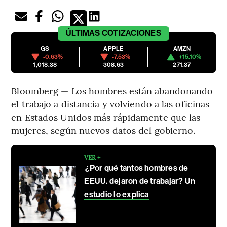
ÚLTIMAS
COTIZACIONES
GS
APPLE
AMZN
-0.63%
-7.53%
+15.10%
1,018.38
308.63
271.37
Bloomberg — Los hombres están abandonando
el trabajo a distancia y volviendo a las oficinas
en Estados Unidos más rápidamente que las
mujeres, según nuevos datos del gobierno.
VER +
¿Por qué tantos hombres de
EEUU. dejaron de trabajar? Un
estudio lo explica