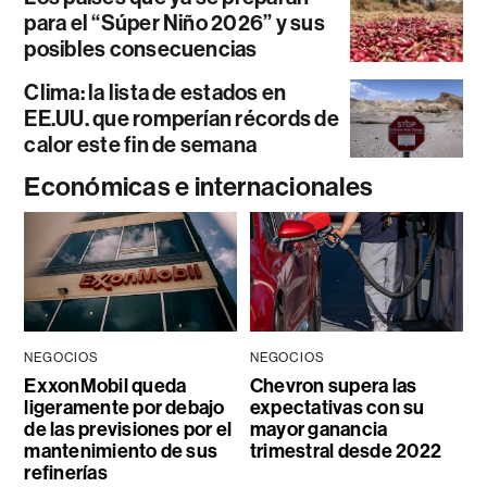
para el “Súper Niño 2026” y sus
posibles consecuencias
Clima: la lista de estados en
EE.UU. que romperían récords de
calor este fin de semana
Económicas e internacionales
NEGOCIOS
NEGOCIOS
ExxonMobil queda
Chevron supera las
ligeramente por debajo
expectativas con su
de las previsiones por el
mayor ganancia
mantenimiento de sus
trimestral desde 2022
refinerías