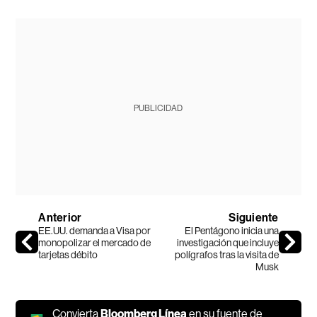
PUBLICIDAD
Anterior
Siguiente
EE.UU. demanda a Visa por
El Pentágono inicia una
monopolizar el mercado de
investigación que incluye
tarjetas débito
polígrafos tras la visita de
Musk
Convierta
Bloomberg Línea
en su fuente de