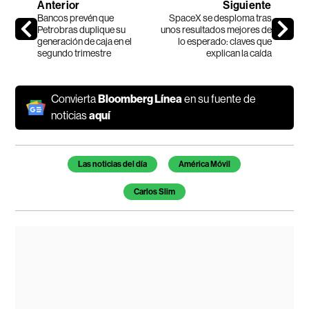
Anterior
Siguiente
Bancos prevén que
SpaceX se desploma tras
Petrobras duplique su
unos resultados mejores de
generación de caja en el
lo esperado: claves que
segundo trimestre
explican la caída
Convierta
Bloomberg Línea
en su fuente de
noticias
aquí
Temas de este artículo
Las noticias del día
América Móvil
Carlos Slim