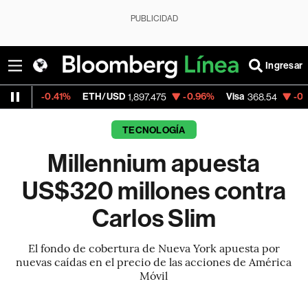
PUBLICIDAD
Ingresar
0.41%
ETH/USD
-0.96%
Visa
-0.28%
Merc
1,897.475
368.54
TECNOLOGÍA
Millennium apuesta
US$320 millones contra
Carlos Slim
El fondo de cobertura de Nueva York apuesta por
nuevas caídas en el precio de las acciones de América
Móvil