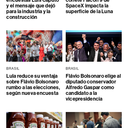
encuestas Luis Caputo
cohete Falcon 9 de
y el mensaje que dejó
SpaceX impacta la
para la industria y la
superficie de la Luna
construcción
BRASIL
BRASIL
Lula reduce su ventaja
Flávio Bolsonaro elige al
sobre Flávio Bolsonaro
diputado conservador
rumbo a las elecciones,
Alfredo Gaspar como
según nueva encuesta
candidato a la
vicepresidencia