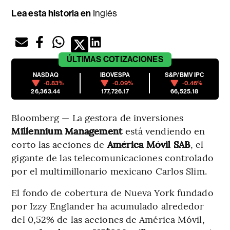
Lea esta historia en
Inglés
ÚLTIMAS
COTIZACIONES
NASDAQ
IBOVESPA
S&P/BMV IPC
-0.83%
-0.09%
-0.46%
26,363.44
177,726.17
66,525.18
Bloomberg — La gestora de inversiones
Millennium Management
está vendiendo en
corto las acciones de
América Móvil SAB
, el
gigante de las telecomunicaciones controlado
por el multimillonario mexicano Carlos Slim.
El fondo de cobertura de Nueva York fundado
por Izzy Englander ha acumulado alrededor
del 0,52% de las acciones de América Móvil,