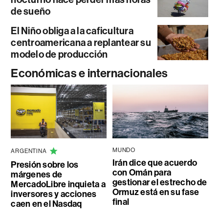
de sueño
El Niño obliga a la caficultura
centroamericana a replantear su
modelo de producción
Económicas e internacionales
MUNDO
ARGENTINA
Irán dice que acuerdo
Presión sobre los
con Omán para
márgenes de
gestionar el estrecho de
MercadoLibre inquieta a
Ormuz está en su fase
inversores y acciones
final
caen en el Nasdaq