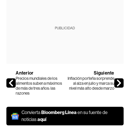
PUBLICIDAD
Anterior
Siguiente
Precios mundiales de los
Inflación porteña sorprende
alimentos suben a máximos
al alza en julio y marca su
de más de tres años: las
nivel más alto desde marzo
razones
Convierta
Bloomberg Línea
en su fuente de
noticias
aquí