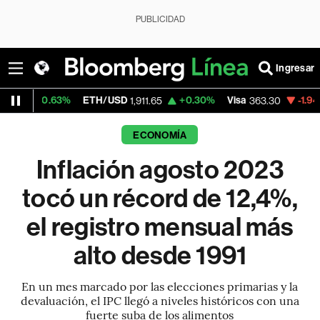
PUBLICIDAD
Ingresar
%
ETH/USD
+0.30%
Visa
-1.94%
MercadoLi
1,911.65
363.30
ECONOMÍA
Inflación agosto 2023
tocó un récord de 12,4%,
el registro mensual más
alto desde 1991
En un mes marcado por las elecciones primarias y la
devaluación, el IPC llegó a niveles históricos con una
fuerte suba de los alimentos