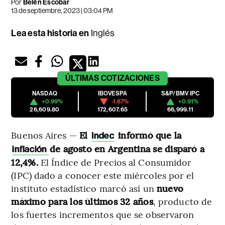
Por
Belén Escobar
13 de septiembre, 2023 | 03:04 PM
Lea esta historia en
Inglés
ÚLTIMAS
COTIZACIONES
NASDAQ
IBOVESPA
S&P/BMV IPC
+0.99%
-1.67%
+0.91%
26,609.80
172,607.65
66,999.11
Buenos Aires —
El
informó que la
Indec
de agosto en Argentina se disparó a
inflación
12,4%.
El Índice de Precios al Consumidor
(IPC) dado a conocer este miércoles por el
instituto estadístico marcó así un
nuevo
máximo para los últimos 32 años
, producto de
los fuertes incrementos que se observaron