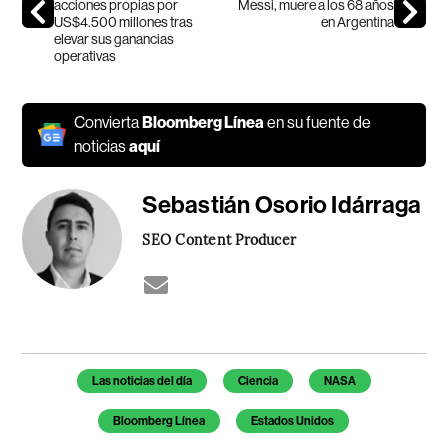
acciones propias por
Messi, muere a los 68 años
US$4.500 millones tras
en Argentina
elevar sus ganancias
operativas
Convierta
Bloomberg Línea
en su fuente de
noticias
aquí
Sebastián Osorio Idárraga
SEO Content Producer
Temas de este artículo
Las noticias del día
Ciencia
NASA
Bloomberg Línea
Estados Unidos