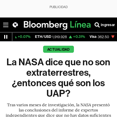
PUBLICIDAD
Ingresar
07%
ETH/USD
+0.31%
Visa
-2.15%
Merca
1,919.928
362.50
ACTUALIDAD
La NASA dice que no son
extraterrestres,
¿entonces qué son los
UAP?
Tras varios meses de investigación, la NASA presentó
las conclusiones del informe de expertos
independientes que dice que no hay datos suficientes