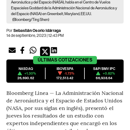
Aeronáutica y del Espacio (NASA), habla en el Centro de Vuelos
Espaciales Goddard de la Administración Nacional de Aeronáutica y
del Espacio (NASA) en Greenbelt, Maryland, EE.UU.
(Bloomberg/Ting Shen)
Por
Sebastián Osorio Idárraga
14 de septiembre, 2023 | 12:43 PM
ÚLTIMAS
COTIZACIONES
NASDAQ
IBOVESPA
S&P/BMV IPC
+1.30%
-1.73%
+0.82%
26,690.62
172,513.42
66,938.64
Bloomberg Línea — La Administración Nacional
de Aeronáutica y el Espacio de Estados Unidos
(NASA, por sus siglas en inglés), presentó el
jueves los resultados de un estudio con
expertos independientes que encargó en los