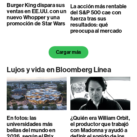
Burger King dispara sus
La acción más rentable
ventas en EE.UU. con un
del S&P 500 cae con
nuevo Whopper y una
fuerza tras sus
promoción de Star Wars
resultados: qué
preocupa al mercado
Cargar más
Lujos y vida en Bloomberg Línea
En fotos: las
¿Quién era William Orbit,
universidades más
el productor que trabajó
bellas del mundo en
con Madonna y ayudó a
2026, según el Prix
definir el sonido de los