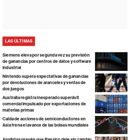
LAS ÚLTIMAS
Siemens eleva por segunda vez su previsión
de ganancias por centros de datos y software
industrial
Nintendo supera expectativas de ganancias
por devoluciones de aranceles y ventas de
dos juegos
Australia registra inesperado superávit
comercial impulsado por exportaciones de
materias primas
Caída de acciones de semiconductores en
Asia frena el avance de las bolsas mundiales
Analistas prevén que Banxico deje sin cambio