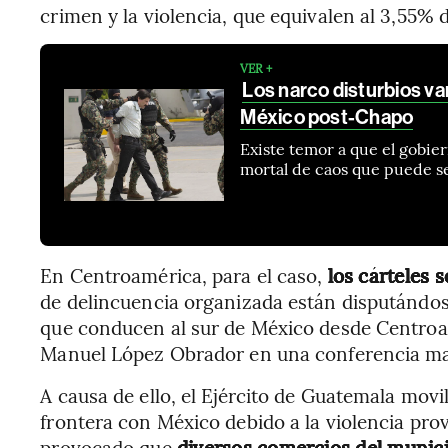
crimen y la violencia, que equivalen al 3,55% d
VER +
Los narco disturbios van
México post-Chapo
Existe temor a que el gobie
mortal de caos que puede s
En Centroamérica, para el caso,
los cárteles 
de delincuencia organizada están disputándose
que conducen al sur de México desde Centroa
Manuel López Obrador en una conferencia mat
A causa de ello, el Ejército de Guatemala movi
frontera con México debido a la violencia pro
provocado que
diversos comercios del munici