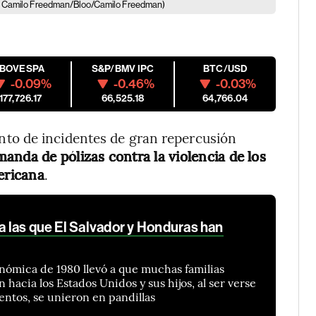
o: Camilo Freedman/Bloo/Camilo Freedman)
IBOVESPA
S&P/BMV IPC
BTC/USD
-0.09%
-0.46%
-0.03%
177,726.17
66,525.18
64,766.04
to de incidentes de gran repercusión
manda de pólizas contra la violencia de los
ericana
.
 a las que El Salvador y Honduras han
onómica de 1980 llevó a que muchas familias
acia los Estados Unidos y sus hijos, al ser verse
entos, se unieron en pandillas