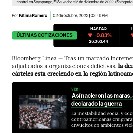
control en Soyapango, El Salvador, el 5 de diciembre de 2022.
(Fotógraf
Por
Fátima Romero
02 de octubre, 2023 | 02:46 PM
NASDAQ
-0.83%
ÚLTIMAS
COTIZACIONES
26,363.44
Bloomberg Línea — Tras un marcado incremen
adjudicados a organizaciones delictivas,
la de
cárteles está creciendo en la región latinoam
VER +
Así nacieron las maras,
declarado la guerra
La inestabilidad social y ec
centroamericanas emigraran h
envueltos en ambientes viol