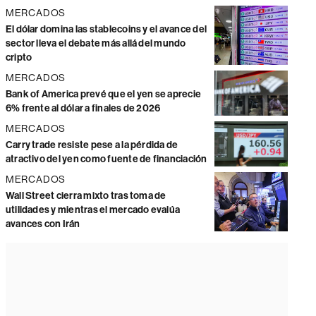
MERCADOS
El dólar domina las stablecoins y el avance del
sector lleva el debate más allá del mundo
cripto
MERCADOS
Bank of America prevé que el yen se aprecie
6% frente al dólar a finales de 2026
MERCADOS
Carry trade resiste pese a la pérdida de
atractivo del yen como fuente de financiación
MERCADOS
Wall Street cierra mixto tras toma de
utilidades y mientras el mercado evalúa
avances con Irán