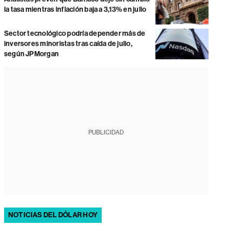
la tasa mientras inflación baja a 3,13% en julio
Sector tecnológico podría depender más de
inversores minoristas tras caída de julio,
según JPMorgan
PUBLICIDAD
NOTICIAS DEL DÓLAR HOY