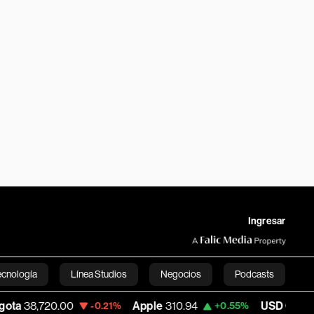
Ingresar
ecnología
Línea Studios
Negocios
Podcasts
,720.00
Apple
310.94
USD COP
3,175.95
-0.21%
+0.55%
English