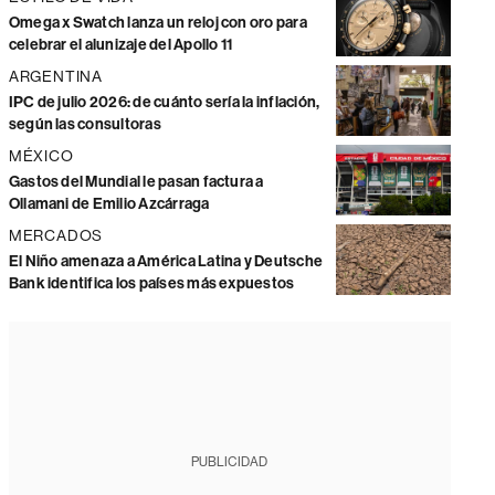
Omega x Swatch lanza un reloj con oro para
celebrar el alunizaje del Apollo 11
ARGENTINA
IPC de julio 2026: de cuánto sería la inflación,
según las consultoras
MÉXICO
Gastos del Mundial le pasan factura a
Ollamani de Emilio Azcárraga
MERCADOS
El Niño amenaza a América Latina y Deutsche
Bank identifica los países más expuestos
PUBLICIDAD