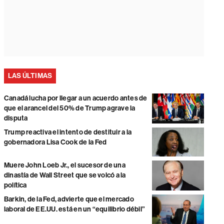
LAS ÚLTIMAS
Canadá lucha por llegar a un acuerdo antes de
que el arancel del 50% de Trump agrave la
disputa
Trump reactiva el intento de destituir a la
gobernadora Lisa Cook de la Fed
Muere John Loeb Jr., el sucesor de una
dinastía de Wall Street que se volcó a la
política
Barkin, de la Fed, advierte que el mercado
laboral de EE.UU. está en un “equilibrio débil”