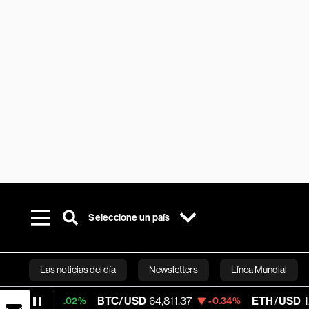
Seleccione un país
Las noticias del día
Newsletters
Línea Mundial
BTC/USD
64,811.37
ETH/USD
1,917.315
+0.02%
-0.34%
Bloomberg 