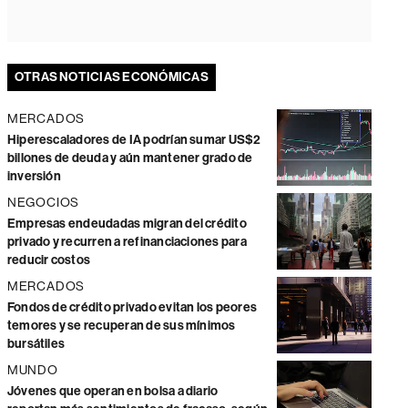
OTRAS NOTICIAS ECONÓMICAS
MERCADOS
Hiperescaladores de IA podrían sumar US$2
billones de deuda y aún mantener grado de
inversión
NEGOCIOS
Empresas endeudadas migran del crédito
privado y recurren a refinanciaciones para
reducir costos
MERCADOS
Fondos de crédito privado evitan los peores
temores y se recuperan de sus mínimos
bursátiles
MUNDO
Jóvenes que operan en bolsa a diario