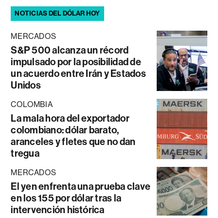
NOTICIAS DEL DÓLAR HOY
MERCADOS
S&P 500 alcanza un récord
impulsado por la posibilidad de
un acuerdo entre Irán y Estados
Unidos
COLOMBIA
La mala hora del exportador
colombiano: dólar barato,
aranceles y fletes que no dan
tregua
MERCADOS
El yen enfrenta una prueba clave
en los 155 por dólar tras la
intervención histórica