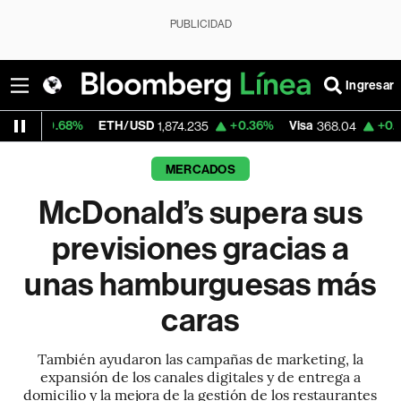
PUBLICIDAD
Ingresar
8%
ETH/USD
+0.36%
Visa
+0.65%
Merca
1,874.235
368.04
MERCADOS
McDonald’s supera sus
previsiones gracias a
unas hamburguesas más
caras
También ayudaron las campañas de marketing, la
expansión de los canales digitales y de entrega a
domicilio y la mejora de la gestión de los restaurantes