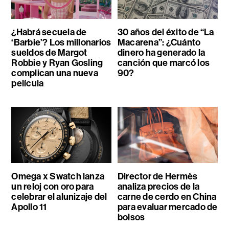
¿Habrá secuela de
30 años del éxito de “La
‘Barbie’? Los millonarios
Macarena”: ¿Cuánto
sueldos de Margot
dinero ha generado la
Robbie y Ryan Gosling
canción que marcó los
complican una nueva
90?
película
Omega x Swatch lanza
Director de Hermès
un reloj con oro para
analiza precios de la
celebrar el alunizaje del
carne de cerdo en China
Apollo 11
para evaluar mercado de
bolsos