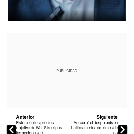
PUBLICIDAD
Anterior
Siguiente
Estos son los precios
Así cerró el riesgo país en
objetivo de Wall Street para
Latinoamérica en el mes de
las acciones de
julio