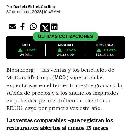
Por
Daniela Sirtori-Cortina
30 de octubre, 2023 | 10:49 AM
ÚLTIMAS
COTIZACIONES
MCD
NASDAQ
IBOVESPA
+1.63%
+1.82%
+0.28%
269.54
26,384.99
178,493.84
Bloomberg — Las ventas y los beneficios de
McDonald’s Corp. (
) superaron las
MCD
expectativas en el tercer trimestre gracias a la
subida de precios y a los anuncios inspirados
en películas, pero el tráfico de clientes en
EE.UU. cayó por primera vez este año.
Las ventas comparables -que registran los
restaurantes abiertos al menos 13 meses-