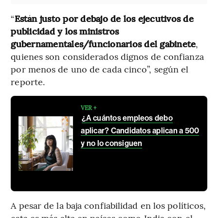
“
Están justo por debajo de los ejecutivos de
publicidad y los ministros
gubernamentales/funcionarios del gabinete
,
quienes son considerados dignos de confianza
por menos de uno de cada cinco”, según el
reporte.
VER +
¿A cuántos empleos debo
aplicar? Candidatos aplican a 500
y no lo consiguen
A pesar de la baja confiabilidad en los políticos,
esta es más alta en países como India con el