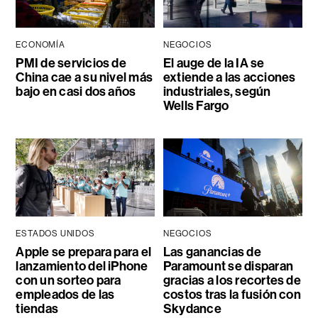
ECONOMÍA
NEGOCIOS
PMI de servicios de
El auge de la IA se
China cae a su nivel más
extiende a las acciones
bajo en casi dos años
industriales, según
Wells Fargo
ESTADOS UNIDOS
NEGOCIOS
Apple se prepara para el
Las ganancias de
lanzamiento del iPhone
Paramount se disparan
con un sorteo para
gracias a los recortes de
empleados de las
costos tras la fusión con
tiendas
Skydance