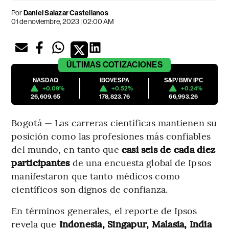
Por
Daniel Salazar Castellanos
01 de noviembre, 2023 | 02:00 AM
ÚLTIMAS
COTIZACIONES
NASDAQ
IBOVESPA
S&P/BMV IPC
+0.09%
+0.52%
+0.24%
26,609.65
178,823.76
66,993.26
Bogotá — Las carreras científicas mantienen su
posición como las profesiones más confiables
del mundo, en tanto que
casi seis de cada diez
participantes
de una encuesta global de Ipsos
manifestaron que tanto médicos como
científicos son dignos de confianza.
En términos generales, el reporte de Ipsos
revela que
Indonesia, Singapur, Malasia, India