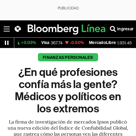
PUBLICIDAD
Ingresar
.03%
Visa
-0.50%
MercadoLibre
+2.19%
Ba
367.74
1,931.45
FINANZAS PERSONALES
¿En qué profesiones
confía más la gente?
Médicos y políticos en
los extremos
La firma de investigación de mercados Ipsos publicó
una nueva edición del Índice de Confiabilidad Global,
que rastrea cómo las personas ven las diferentes