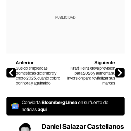
PUBLICIDAD
Anterior
Siguiente
Sueldo empleadas
Kraft Heinz eleva previsión
domésticas diciembre y
para 2026 y aumenta su
enero 2025: cuánto cobro
inversión para revitalizar sus
por hora y aguinaldo
marcas
Convierta
Bloomberg Línea
en su fuente de
noticias
aquí
Daniel Salazar Castellanos