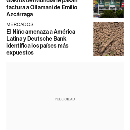
Gastos del Mundial le pasan
factura a Ollamani de Emilio
Azcárraga
MERCADOS
El Niño amenaza a América
Latina y Deutsche Bank
identifica los países más
expuestos
PUBLICIDAD