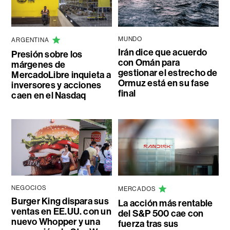
MUNDO
ARGENTINA
Irán dice que acuerdo
Presión sobre los
con Omán para
márgenes de
gestionar el estrecho de
MercadoLibre inquieta a
Ormuz está en su fase
inversores y acciones
final
caen en el Nasdaq
NEGOCIOS
MERCADOS
Burger King dispara sus
La acción más rentable
ventas en EE.UU. con un
del S&P 500 cae con
nuevo Whopper y una
fuerza tras sus