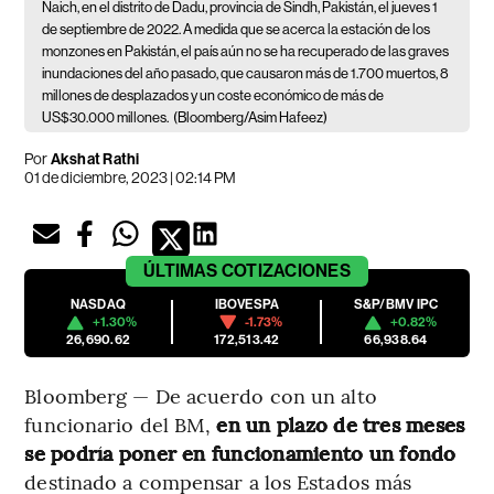
Naich, en el distrito de Dadu, provincia de Sindh, Pakistán, el jueves 1
de septiembre de 2022. A medida que se acerca la estación de los
monzones en Pakistán, el país aún no se ha recuperado de las graves
inundaciones del año pasado, que causaron más de 1.700 muertos, 8
millones de desplazados y un coste económico de más de
US$30.000 millones.
(Bloomberg/Asim Hafeez)
Por
Akshat Rathi
01 de diciembre, 2023 | 02:14 PM
ÚLTIMAS
COTIZACIONES
NASDAQ
IBOVESPA
S&P/BMV IPC
+1.30%
-1.73%
+0.82%
26,690.62
172,513.42
66,938.64
Bloomberg — De acuerdo con un alto
funcionario del BM,
en un plazo de tres meses
se podría poner en funcionamiento un fondo
destinado a compensar a los Estados más