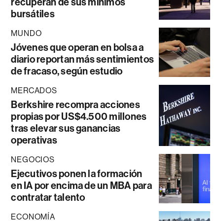
recuperan de sus mínimos
bursátiles
MUNDO
Jóvenes que operan en bolsa a
diario reportan más sentimientos
de fracaso, según estudio
MERCADOS
Berkshire recompra acciones
propias por US$4.500 millones
tras elevar sus ganancias
operativas
NEGOCIOS
Ejecutivos ponen la formación
en IA por encima de un MBA para
contratar talento
ECONOMÍA