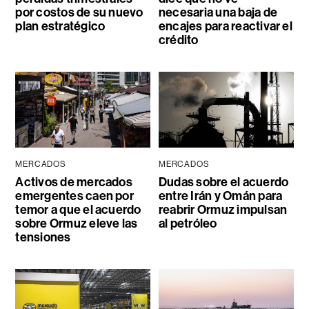
por costos de su nuevo
necesaria una baja de
plan estratégico
encajes para reactivar el
crédito
MERCADOS
MERCADOS
Activos de mercados
Dudas sobre el acuerdo
emergentes caen por
entre Irán y Omán para
temor a que el acuerdo
reabrir Ormuz impulsan
sobre Ormuz eleve las
al petróleo
tensiones