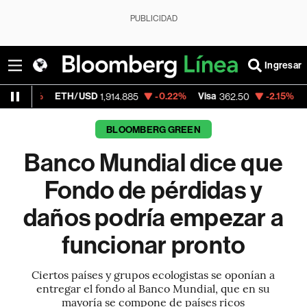
PUBLICIDAD
Ingresar
ETH/USD
-0.22%
Visa
-2.15%
MercadoLibr
1,914.885
362.50
BLOOMBERG GREEN
Banco Mundial dice que
Fondo de pérdidas y
daños podría empezar a
funcionar pronto
Ciertos países y grupos ecologistas se oponían a
entregar el fondo al Banco Mundial, que en su
mayoría se compone de países ricos