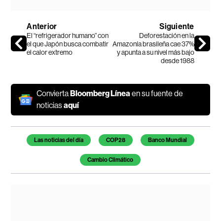
Anterior
Siguiente
El “refrigerador humano” con
Deforestación en la
el que Japón busca combatir
Amazonía brasileña cae 37%
el calor extremo
y apunta a su nivel más bajo
desde 1988
Convierta
Bloomberg Línea
en su fuente de
noticias
aquí
Temas de este artículo
Las noticias del día
COP28
Banco Mundial
Cambio Climático