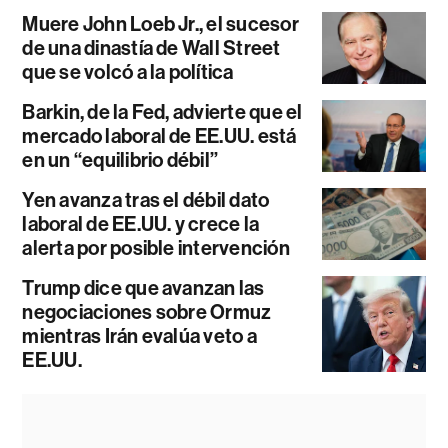
Muere John Loeb Jr., el sucesor
de una dinastía de Wall Street
que se volcó a la política
Barkin, de la Fed, advierte que el
mercado laboral de EE.UU. está
en un “equilibrio débil”
Yen avanza tras el débil dato
laboral de EE.UU. y crece la
alerta por posible intervención
Trump dice que avanzan las
negociaciones sobre Ormuz
mientras Irán evalúa veto a
EE.UU.