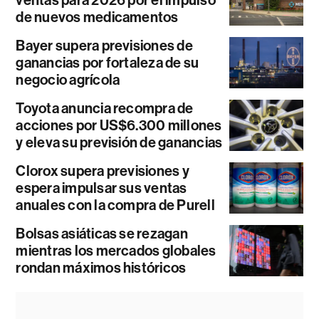
ventas para 2026 por el impulso
de nuevos medicamentos
Bayer supera previsiones de
ganancias por fortaleza de su
negocio agrícola
Toyota anuncia recompra de
acciones por US$6.300 millones
y eleva su previsión de ganancias
Clorox supera previsiones y
espera impulsar sus ventas
anuales con la compra de Purell
Bolsas asiáticas se rezagan
mientras los mercados globales
rondan máximos históricos