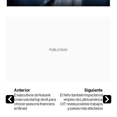
PUBLICIDAD
Anterior
Siguiente
Exejecutivos de Nubank
El Niño también impactará el
crean una startup de IA para
empleo de Latinoamérica:
ofrecer asesoría financiera
OIT revela posibles trabajos
en Brasil
y países más afectados