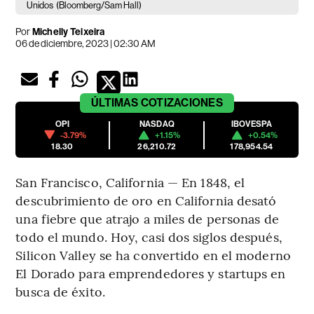
Unidos
(Bloomberg/Sam Hall)
Por
Michelly Teixeira
06 de diciembre, 2023 | 02:30 AM
ÚLTIMAS
COTIZACIONES
OPI
NASDAQ
IBOVESPA
-3.79%
+1.15%
+0.54%
18.30
26,210.72
178,954.54
San Francisco, California — En 1848, el
descubrimiento de oro en California desató
una fiebre que atrajo a miles de personas de
todo el mundo. Hoy, casi dos siglos después,
Silicon Valley se ha convertido en el moderno
El Dorado para emprendedores y startups en
busca de éxito.