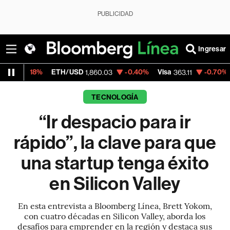
PUBLICIDAD
Ingresar
ETH/USD
-0.40%
Visa
-0.70%
MercadoLi
1,860.03
363.11
TECNOLOGÍA
“Ir despacio para ir
rápido”, la clave para que
una startup tenga éxito
en Silicon Valley
En esta entrevista a Bloomberg Línea, Brett Yokom,
con cuatro décadas en Silicon Valley, aborda los
desafíos para emprender en la región y destaca sus