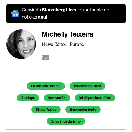
Convierta
Bloomberg Línea
en su fuente de
noticias
aquí
Michelly Teixeira
News Editor | Europe
Temas de este artículo
Las noticias del día
Bloomberg Línea
Startups
Innovación
Inteligencia artificial
Silicon Valley
Emprendimiento
Emprendedurismo